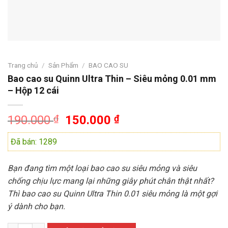
Trang chủ
/
Sản Phẩm
/
BAO CAO SU
Bao cao su Quinn Ultra Thin – Siêu mỏng 0.01 mm
– Hộp 12 cái
Giá
Giá
190.000
₫
150.000
₫
gốc
hiện
Đã bán: 1289
là:
tại
190.000 ₫.
là:
150.000 ₫.
Bạn đang tìm một loại bao cao su siêu mỏng và siêu
chống chịu lực mang lại những giây phút chân thật nhất?
Thì bao cao su Quinn Ultra Thin 0.01 siêu mỏng là một gợi
ý dành cho bạn.
Bao cao su Quinn Ultra Thin - Siêu mỏng 0.01 mm - Hộp 12 cái số lượ