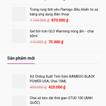
gốc
hiện
là:
tại
Trứng rung tình yêu Flamigo điều khiển từ xa
850.000 ₫.
là:
bằng ứng dụng điện thoại
800.000 ₫.
Giá
Giá
1.100.000
₫
870.000
₫
gốc
hiện
là:
tại
Gel bôi trơn OLO Warming nóng ấm - chai
1.100.000 ₫.
là:
60ml
870.000 ₫.
Giá
Giá
110.000
₫
75.000
₫
gốc
hiện
là:
tại
110.000 ₫.
là:
Sản phẩm mới
75.000 ₫.
Xịt Chống Xuất Tinh Sớm BAMBOO BLACK
POWER USA, Chai 15ML
Giá
Giá
450.000
₫
420.000
₫
gốc
hiện
là:
tại
Chai xịt kéo dài thời gian STUD 100 (ANH
450.000 ₫.
là:
QUỐC)