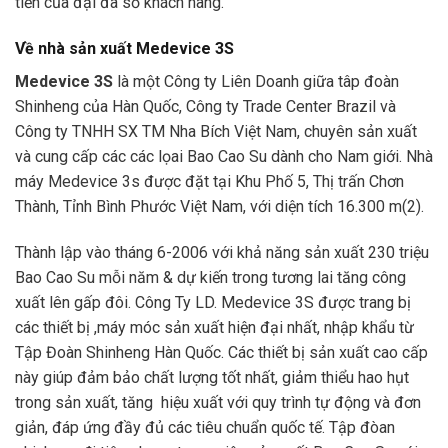
tiền của đại đa số khách hàng.
Về nhà sản xuất Medevice 3S
Medevice 3S
là một Công ty Liên Doanh giữa tâp đoàn
Shinheng của Hàn Quốc, Công ty Trade Center Brazil và
Công ty TNHH SX TM Nha Bích Việt Nam, chuyên sản xuất
và cung cấp các các lọai Bao Cao Su dành cho Nam giới. Nhà
máy Medevice 3s được đặt tại Khu Phố 5, Thị trấn Chơn
Thành, Tỉnh Bình Phước Việt Nam, với diện tích 16.300 m(2).
Thành lập vào tháng 6-2006 với khả năng sản xuất 230 triệu
Bao Cao Su mỗi năm & dự kiến trong tương lai tăng công
xuất lên gấp đôi. Công Ty LD. Medevice 3S được trang bị
các thiết bị ,máy móc sản xuất hiện đại nhất, nhập khẩu từ
Tập Đoàn Shinheng Hàn Quốc. Các thiết bị sản xuất cao cấp
này giúp đảm bảo chất lượng tốt nhất, giảm thiểu hao hụt
trong sản xuất, tăng hiệu xuất với quy trình tự động và đơn
giản, đáp ứng đầy đủ các tiêu chuẩn quốc tế. Tập đòan