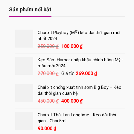
Sản phẩm nổi bật
Chai xịt Playboy (MỸ) kéo dài thời gian mới
nhất 2024
Giá
Giá
250.000
₫
180.000
₫
gốc
hiện
là:
tại
Kẹo Sâm Hamer nhập khẩu chính hãng Mỹ -
250.000 ₫.
là:
mẫu mới 2024
180.000 ₫.
270.000
₫
Giá từ:
269.000
₫
Chai xịt chống xuất tinh sớm Big Boy – Kéo
dài thời gian quan hệ
Giá
Giá
450.000
₫
400.000
₫
gốc
hiện
là:
tại
Chai xịt Thái Lan Longtime - Kéo dài thời
450.000 ₫.
là:
gian - Chai 5ml
400.000 ₫.
90.000
₫