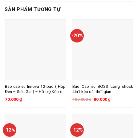
SẢN PHẨM TƯƠNG TỰ
-20%
Bao cao su Innova 12 bao ( Hộp
Bao Cao su BOSS Long shock
Đen – Siêu Gai ) – Hỗ trợ Kéo dài
4in1 kéo dài thời gian
thời gian quan hệ
Giá
Giá
70.000
₫
100.000
₫
80.000
₫
gốc
hiện
là:
tại
100.000 ₫.
là:
80.000 ₫.
-12%
-12%