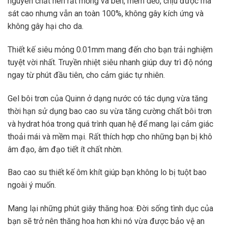
nguyên chất nên rất mỏng và bền, mềm dẻo, chịu được ma
sát cao nhưng vẫn an toàn 100%, không gây kích ứng và
không gây hại cho da.
Thiết kế siêu mỏng 0.01mm mang đến cho bạn trải nghiệm
tuyệt vời nhất. Truyền nhiệt siêu nhanh giúp duy trì độ nóng
ngay từ phút đầu tiên, cho cảm giác tự nhiên.
Gel bôi trơn của Quinn ở dạng nước có tác dụng vừa tăng
thời hạn sử dụng bao cao su vừa tăng cường chất bôi trơn
và hydrat hóa trong quá trình quan hệ để mang lại cảm giác
thoải mái và mềm mại. Rất thích hợp cho những bạn bị khô
âm đạo, âm đạo tiết ít chất nhờn.
Bao cao su thiết kế ôm khít giúp bạn không lo bị tuột bao
ngoài ý muốn.
Mang lại những phút giây thăng hoa: Đời sống tình dục của
bạn sẽ trở nên thăng hoa hơn khi nó vừa được bảo vệ an