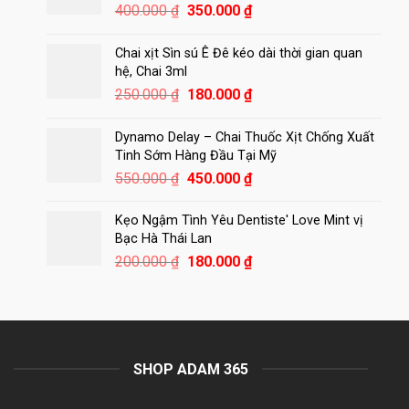
420.000 ₫.
Giá
Giá
400.000
₫
350.000
₫
gốc
hiện
là:
tại
Chai xịt Sìn sú Ê Đê kéo dài thời gian quan
400.000 ₫.
là:
hệ, Chai 3ml
350.000 ₫.
Giá
Giá
250.000
₫
180.000
₫
gốc
hiện
là:
tại
Dynamo Delay – Chai Thuốc Xịt Chống Xuất
250.000 ₫.
là:
Tinh Sớm Hàng Đầu Tại Mỹ
180.000 ₫.
Giá
Giá
550.000
₫
450.000
₫
gốc
hiện
là:
tại
Kẹo Ngậm Tình Yêu Dentiste' Love Mint vị
550.000 ₫.
là:
Bạc Hà Thái Lan
450.000 ₫.
Giá
Giá
200.000
₫
180.000
₫
gốc
hiện
là:
tại
200.000 ₫.
là:
180.000 ₫.
SHOP ADAM 365