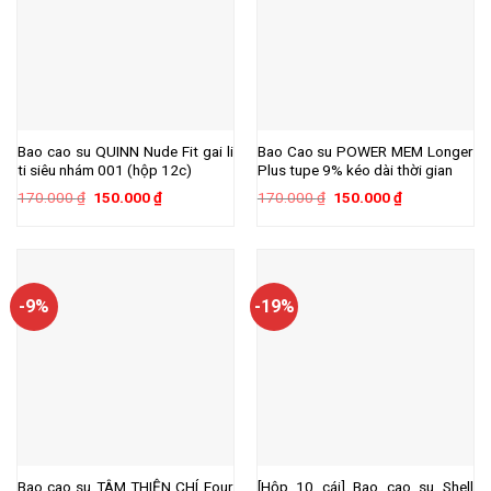
Bao cao su QUINN Nude Fit gai li
Bao Cao su POWER MEM Longer
ti siêu nhám 001 (hộp 12c)
Plus tupe 9% kéo dài thời gian
Giá
Giá
Giá
Giá
170.000
₫
150.000
₫
170.000
₫
150.000
₫
gốc
hiện
gốc
hiện
là:
tại
là:
tại
170.000 ₫.
là:
170.000 ₫.
là:
150.000 ₫.
150.000 ₫.
-9%
-19%
Bao cao su TÂM THIỆN CHÍ Four
[Hộp 10 cái] Bao cao su Shell