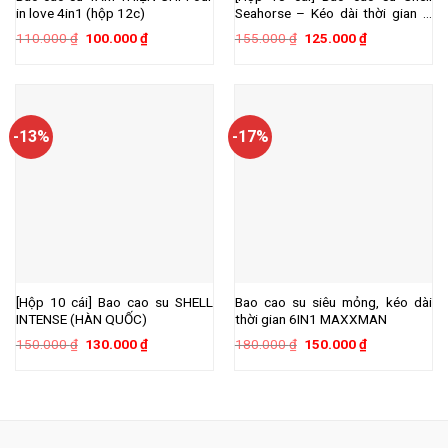
in love 4in1 (hộp 12c)
Seahorse – Kéo dài thời gian –
Hộp 10 cái
Giá
Giá
Giá
Giá
110.000
₫
100.000
₫
155.000
₫
125.000
₫
gốc
hiện
gốc
hiện
là:
tại
là:
tại
110.000 ₫.
là:
155.000 ₫.
là:
100.000 ₫.
125.000 ₫.
-13%
-17%
[Hộp 10 cái] Bao cao su SHELL
Bao cao su siêu mỏng, kéo dài
INTENSE (HÀN QUỐC)
thời gian 6IN1 MAXXMAN
Giá
Giá
Giá
Giá
150.000
₫
130.000
₫
180.000
₫
150.000
₫
gốc
hiện
gốc
hiện
là:
tại
là:
tại
150.000 ₫.
là:
180.000 ₫.
là:
130.000 ₫.
150.000 ₫.