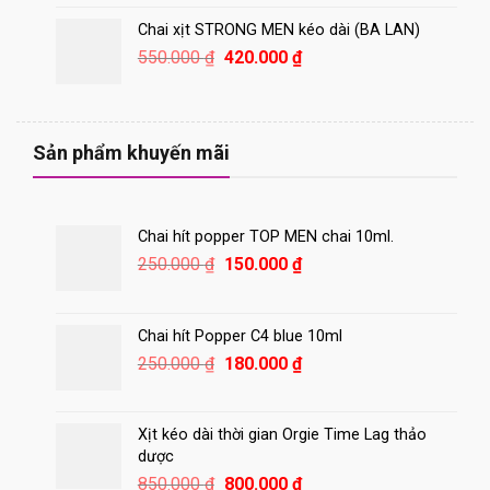
Chai xịt STRONG MEN kéo dài (BA LAN)
Giá
Giá
550.000
₫
420.000
₫
gốc
hiện
là:
tại
550.000 ₫.
là:
420.000 ₫.
Sản phẩm khuyến mãi
Chai hít popper TOP MEN chai 10ml.
Giá
Giá
250.000
₫
150.000
₫
gốc
hiện
là:
tại
250.000 ₫.
là:
Chai hít Popper C4 blue 10ml
150.000 ₫.
Giá
Giá
250.000
₫
180.000
₫
gốc
hiện
là:
tại
250.000 ₫.
là:
Xịt kéo dài thời gian Orgie Time Lag thảo
180.000 ₫.
dược
Giá
Giá
850.000
₫
800.000
₫