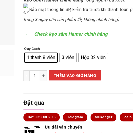
Bảo mật thông tin SP, kiểm tra trước khi thanh toán
(
trong 3 ngày nếu sản phẩm lỗi, không chính hãng)
Check kẹo sâm Hamer chính hãng
Quy Cách
1 thanh 8 viên
3 viên
Hộp 32 viên
Kẹo Sâm Hamer nhập khẩu chính hãng Mỹ - mẫu mới 2024 s
THÊM VÀO GIỎ HÀNG
Đặt qua
Hot 098 608 5516
Telegram
Mesenger
Zalo
Ưu đãi vận chuyển