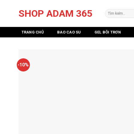
Skip
SHOP ADAM 365
to
Tìm
kiếm:
content
TRANG CHỦ
BAO CAO SU
GEL BÔI TRƠN
-10%