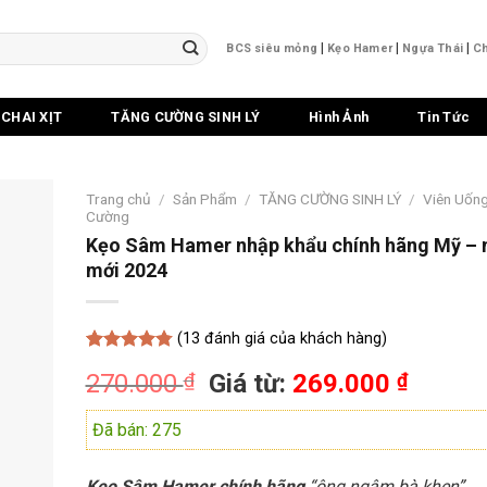
|
|
|
BCS siêu mỏng
Kẹo Hamer
Ngựa Thái
Ch
CHAI XỊT
TĂNG CƯỜNG SINH LÝ
Hình Ảnh
Tin Tức
Trang chủ
/
Sản Phẩm
/
TĂNG CƯỜNG SINH LÝ
/
Viên Uốn
Cường
Kẹo Sâm Hamer nhập khẩu chính hãng Mỹ –
mới 2024
(
13
đánh giá của khách hàng)
4.77
13
trên 5
270.000
₫
Giá từ:
269.000
₫
dựa trên
đánh giá
Đã bán: 275
Kẹo Sâm Hamer chính hãng
“ông ngậm bà khen”