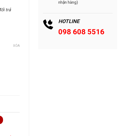
nhận hàng)
đổi trả
HOTLINE
098 608 5516
XÓA
ố lượng