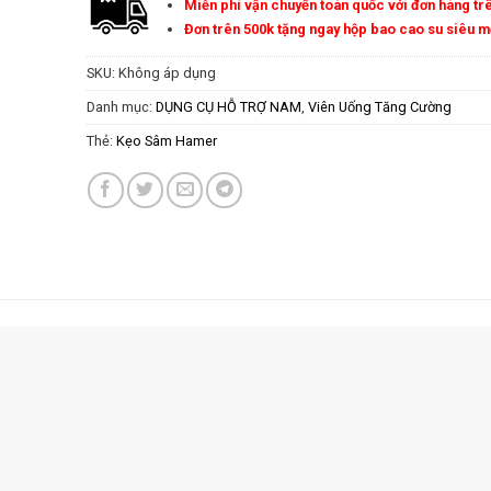
Miễn phí vận chuyển toàn quốc với đơn hàng tr
Đơn trên 500k tặng ngay hộp bao cao su siêu 
SKU:
Không áp dụng
Danh mục:
DỤNG CỤ HỖ TRỢ NAM
,
Viên Uống Tăng Cường
Thẻ:
Kẹo Sâm Hamer