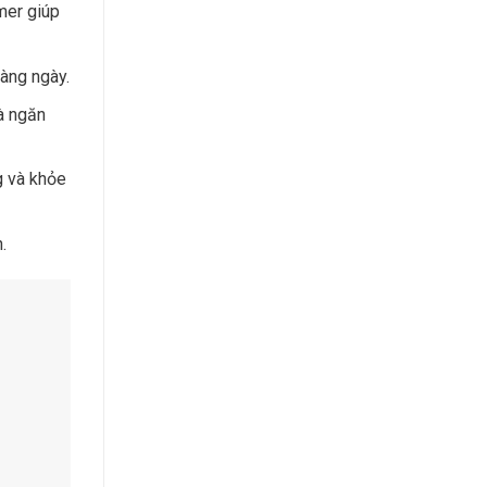
mer giúp
hàng ngày.
à ngăn
g và khỏe
.