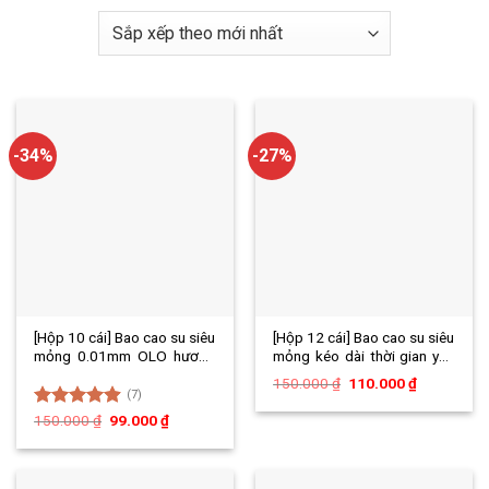
-34%
-27%
[Hộp 10 cái] Bao cao su siêu
[Hộp 12 cái] Bao cao su siêu
mỏng 0.01mm OLO hương
mỏng kéo dài thời gian yêu
vani, kéo dài thời gian hộp
Power Men Type hộp 12 cái
Giá
Giá
150.000
₫
110.000
₫
10c BCS
gốc
hiện
(7)
là:
tại
Được xếp
150.000
₫
99.000
₫
150.000 ₫.
là:
hạng
4.86
110.000 ₫.
5 sao