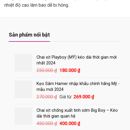
nhiệt độ cao làm bao dễ bi hỏng.
Sản phẩm nổi bật
Chai xịt Playboy (MỸ) kéo dài thời gian mới
nhất 2024
Giá
Giá
250.000
₫
180.000
₫
gốc
hiện
là:
tại
Kẹo Sâm Hamer nhập khẩu chính hãng Mỹ -
250.000 ₫.
là:
mẫu mới 2024
180.000 ₫.
270.000
₫
Giá từ:
269.000
₫
Chai xịt chống xuất tinh sớm Big Boy – Kéo
dài thời gian quan hệ
Giá
Giá
450.000
₫
400.000
₫
gốc
hiện