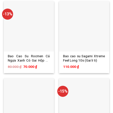
140.000 ₫.
140.000 ₫.
-13%
Bao Cao Su Rocmen Cá
Bao cao su Sagami Xtreme
Ngựa Xanh Có Gai Hộp 10
Feel Long 10s (Gai li ti)
Chiếc
Giá
Giá
80.000
₫
70.000
₫
110.000
₫
gốc
hiện
là:
tại
80.000 ₫.
là:
70.000 ₫.
-15%