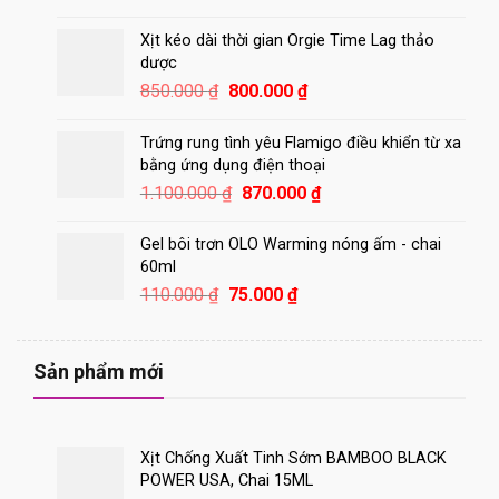
là:
tại
250.000 ₫.
là:
Xịt kéo dài thời gian Orgie Time Lag thảo
180.000 ₫.
dược
Giá
Giá
850.000
₫
800.000
₫
gốc
hiện
là:
tại
Trứng rung tình yêu Flamigo điều khiển từ xa
850.000 ₫.
là:
bằng ứng dụng điện thoại
800.000 ₫.
Giá
Giá
1.100.000
₫
870.000
₫
gốc
hiện
là:
tại
Gel bôi trơn OLO Warming nóng ấm - chai
1.100.000 ₫.
là:
60ml
870.000 ₫.
Giá
Giá
110.000
₫
75.000
₫
gốc
hiện
là:
tại
110.000 ₫.
là:
Sản phẩm mới
75.000 ₫.
Xịt Chống Xuất Tinh Sớm BAMBOO BLACK
POWER USA, Chai 15ML