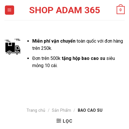
Skip
SHOP ADAM 365
0
to
content
Miễn phí vận chuyển
toàn quốc với đơn hàng
trên 250k.
Đơn trên 500k
tặng hộp bao cao su
siêu
mỏng 10 cái.
Trang chủ
/
Sản Phẩm
/
BAO CAO SU
LỌC