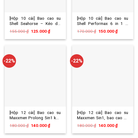
[Hộp 10 cái] Bao cao su
[Hộp 10 cái] Bao cao su
Shell Seahorse – Kéo dài
Shell Performax 6 in 1 –
thời gian – Hộp 10 cái
Kéo dài thời gian
Giá
Giá
Giá
Giá
155.000
₫
125.000
₫
170.000
₫
150.000
₫
gốc
hiện
gốc
hiện
là:
tại
là:
tại
155.000 ₫.
là:
170.000 ₫.
là:
125.000 ₫.
150.000 ₫.
-22%
-22%
[Hộp 12 cái] Bao cao su
[Hộp 12 cái] Bao cao su
Maxxmen Prolong 5in1 kéo
Maxxmen 5in1, bao cao su
dài thời gian, gai nổi lớn
siêu mỏng 0.03mm, chống
Giá
Giá
Giá
Giá
180.000
₫
140.000
₫
180.000
₫
140.000
₫
xuất tinh sớm kéo dài thời
gốc
hiện
gốc
hiện
là:
tại
là:
tại
gian
180.000 ₫.
là:
180.000 ₫.
là: