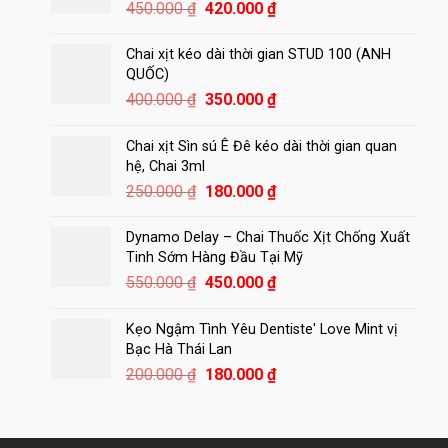
Giá
Giá
450.000
₫
420.000
₫
gốc
hiện
là:
tại
Chai xịt kéo dài thời gian STUD 100 (ANH
450.000 ₫.
là:
QUỐC)
420.000 ₫.
Giá
Giá
400.000
₫
350.000
₫
gốc
hiện
là:
tại
Chai xịt Sìn sú Ê Đê kéo dài thời gian quan
400.000 ₫.
là:
hệ, Chai 3ml
350.000 ₫.
Giá
Giá
250.000
₫
180.000
₫
gốc
hiện
là:
tại
Dynamo Delay – Chai Thuốc Xịt Chống Xuất
250.000 ₫.
là:
Tinh Sớm Hàng Đầu Tại Mỹ
180.000 ₫.
Giá
Giá
550.000
₫
450.000
₫
gốc
hiện
là:
tại
Kẹo Ngậm Tình Yêu Dentiste' Love Mint vị
550.000 ₫.
là:
Bạc Hà Thái Lan
450.000 ₫.
Giá
Giá
200.000
₫
180.000
₫
gốc
hiện
là:
tại
200.000 ₫.
là: