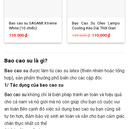
Bao cao su SAGAMI Xtreme
Bao Cao Su Oleo Lampo
White (10 chiếc)
Cooling Kéo Dài Thời Gian
Giá
Giá
110.000
₫
130.000
₫
110.000
₫
gốc
hiện
là:
tại
130.000 ₫.
là:
110.000 ₫.
Bao cao su
là gì?
Bao cao su
được làm từ cao su latex (thiên nhiên hoặc tổng
hợp), sản phẩm thường phổ biến cho các cặp đôi.
1/ Tác dụng của bao cao su
Bao cao su
không chỉ là biện pháp tránh an toàn và hiệu quả
cho cả nam và nữ giới mà nó còn giúp cho bạn có cuộc vui
an toàn.Bên cạnh đó việc sử dụng bao cao su bạn cũng sẽ
tự tin hơn, đảm bảo vệ sinh an toàn và vẫn cho bạn cảm giác
chân thực nhất có thể.