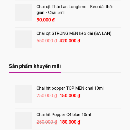
là:
tại
Chai xịt Thái Lan Longtime - Kéo dài thời
450.000 ₫.
là:
gian - Chai 5ml
400.000 ₫.
90.000
₫
Chai xịt STRONG MEN kéo dài (BA LAN)
Giá
Giá
550.000
₫
420.000
₫
gốc
hiện
là:
tại
550.000 ₫.
là:
420.000 ₫.
Sản phẩm khuyến mãi
Chai hít popper TOP MEN chai 10ml.
Giá
Giá
250.000
₫
150.000
₫
gốc
hiện
là:
tại
250.000 ₫.
là:
Chai hít Popper C4 blue 10ml
150.000 ₫.
Giá
Giá
250.000
₫
180.000
₫
gốc
hiện