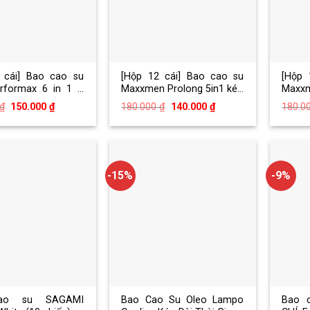
 cái] Bao cao su
[Hộp 12 cái] Bao cao su
[Hộp 
erformax 6 in 1 –
Maxxmen Prolong 5in1 kéo
Maxxm
thời gian
dài thời gian, gai nổi lớn
siêu 
Giá
Giá
Giá
Giá
₫
150.000
₫
180.000
₫
140.000
₫
180.0
xuất 
gốc
hiện
gốc
hiện
là:
tại
là:
tại
gian
170.000 ₫.
là:
180.000 ₫.
là:
150.000 ₫.
140.000 ₫.
-15%
-9%
ao su SAGAMI
Bao Cao Su Oleo Lampo
Bao 