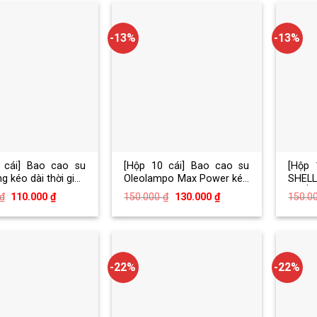
-13%
-13%
 cái] Bao cao su
[Hộp 10 cái] Bao cao su
[Hộp 
g kéo dài thời gian
Oleolampo Max Power kéo
SHEL
er Men Type hộp
dài thời gian
QUỐC
Giá
Giá
Giá
Giá
₫
110.000
₫
150.000
₫
130.000
₫
150.0
gốc
hiện
gốc
hiện
là:
tại
là:
tại
150.000 ₫.
là:
150.000 ₫.
là:
110.000 ₫.
130.000 ₫.
-22%
-22%