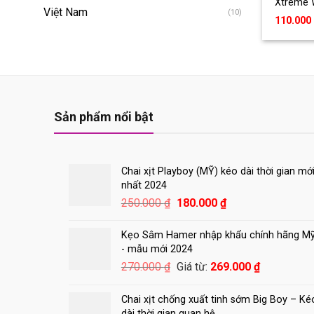
Xtreme W
Việt Nam
(10)
110.000
Sản phẩm nổi bật
Chai xịt Playboy (MỸ) kéo dài thời gian mớ
nhất 2024
Giá
Giá
250.000
₫
180.000
₫
gốc
hiện
là:
tại
Kẹo Sâm Hamer nhập khẩu chính hãng M
250.000 ₫.
là:
- mẫu mới 2024
180.000 ₫.
270.000
₫
Giá từ:
269.000
₫
Chai xịt chống xuất tinh sớm Big Boy – Ké
dài thời gian quan hệ