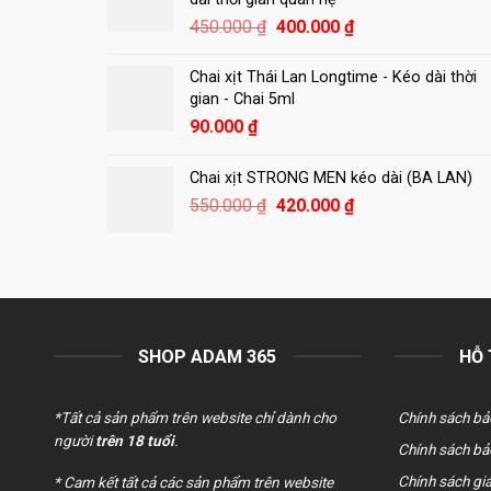
Giá
Giá
450.000
₫
400.000
₫
gốc
hiện
là:
tại
Chai xịt Thái Lan Longtime - Kéo dài thời
450.000 ₫.
là:
gian - Chai 5ml
400.000 ₫.
90.000
₫
Chai xịt STRONG MEN kéo dài (BA LAN)
Giá
Giá
550.000
₫
420.000
₫
gốc
hiện
là:
tại
550.000 ₫.
là:
420.000 ₫.
SHOP ADAM 365
HỖ
*Tất cả sản phẩm trên website chỉ dành cho
Chính sách bả
người
trên 18 tuổi
.
Chính sách bả
Chính sách giả
* Cam kết tất cả các sản phẩm trên website