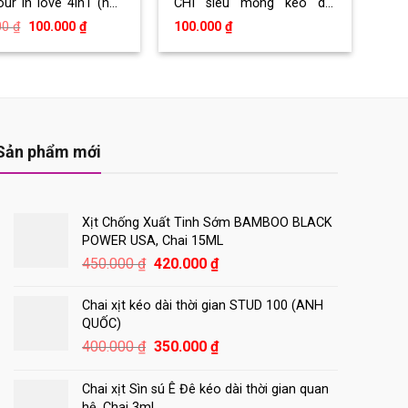
our in love 4in1 (hộp
CHÍ siêu mỏng kéo dài
Ultrathin Longer (hộp 12
Giá
Giá
00
₫
100.000
₫
100.000
₫
cái)
gốc
hiện
là:
tại
110.000 ₫.
là:
100.000 ₫.
Sản phẩm mới
Xịt Chống Xuất Tinh Sớm BAMBOO BLACK
POWER USA, Chai 15ML
Giá
Giá
450.000
₫
420.000
₫
gốc
hiện
là:
tại
Chai xịt kéo dài thời gian STUD 100 (ANH
450.000 ₫.
là:
QUỐC)
420.000 ₫.
Giá
Giá
400.000
₫
350.000
₫
gốc
hiện
là:
tại
Chai xịt Sìn sú Ê Đê kéo dài thời gian quan
400.000 ₫.
là:
hệ, Chai 3ml