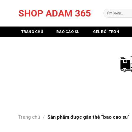
Skip
SHOP ADAM 365
to
Tìm
kiếm:
content
TRANG CHỦ
BAO CAO SU
GEL BÔI TRƠN
Trang chủ
/
Sản phẩm được gắn thẻ “bao cao su”