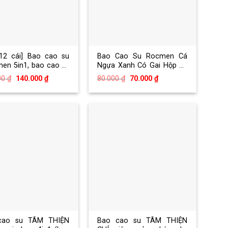
12 cái] Bao cao su
Bao Cao Su Rocmen Cá
en 5in1, bao cao su
Ngựa Xanh Có Gai Hộp 10
mỏng 0.03mm, chống
Chiếc
Giá
Giá
Giá
Giá
00
₫
140.000
₫
80.000
₫
70.000
₫
tinh sớm kéo dài thời
gốc
hiện
gốc
hiện
là:
tại
là:
tại
180.000 ₫.
là:
80.000 ₫.
là:
140.000 ₫.
70.000 ₫.
cao su TÂM THIỆN
Bao cao su TÂM THIỆN