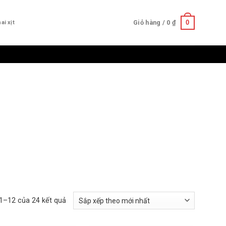
0
Giỏ hàng /
0
₫
ai xịt
 1–12 của 24 kết quả