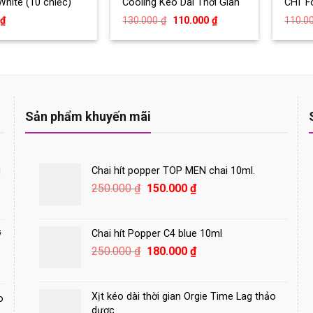
hite (10 chiếc)
Cooling Kéo Dài Thời Gian
CHÍ F
12c)
Giá
Giá
₫
130.000
₫
110.000
₫
110.0
gốc
hiện
là:
tại
130.000 ₫.
là:
110.000 ₫.
Sản phẩm khuyến mãi
i
Chai hít popper TOP MEN chai 10ml.
Giá
Giá
250.000
₫
150.000
₫
gốc
hiện
là:
tại
250.000 ₫.
là:
Chai hít Popper C4 blue 10ml
ỹ
150.000 ₫.
Giá
Giá
250.000
₫
180.000
₫
gốc
hiện
là:
tại
250.000 ₫.
là:
Xịt kéo dài thời gian Orgie Time Lag thảo
o
180.000 ₫.
dược