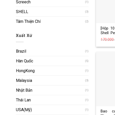
Screech
(1)
SHELL
(3)
Tâm Thiện Chí
(2)
[Hộp 10
Shell P
Xuất Xứ
Kéo dài 
170.000
Brazil
(1)
Hàn Quốc
(5)
HongKong
(1)
Malaysia
(3)
Nhật Bản
(1)
Thái Lan
(1)
USA(Mỹ)
(1)
Bao c