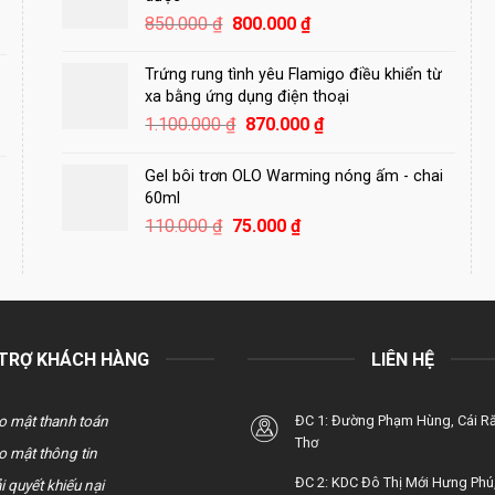
Giá
Giá
850.000
₫
800.000
₫
gốc
hiện
là:
tại
Trứng rung tình yêu Flamigo điều khiển từ
850.000 ₫.
là:
xa bằng ứng dụng điện thoại
800.000 ₫.
Giá
Giá
1.100.000
₫
870.000
₫
gốc
hiện
là:
tại
Gel bôi trơn OLO Warming nóng ấm - chai
1.100.000 ₫.
là:
60ml
870.000 ₫.
Giá
Giá
110.000
₫
75.000
₫
gốc
hiện
là:
tại
110.000 ₫.
là:
75.000 ₫.
 TRỢ KHÁCH HÀNG
LIÊN HỆ
o mật thanh toán
ĐC 1: Đường Phạm Hùng, Cái R
Thơ
o mật thông tin
ĐC 2: KDC Đô Thị Mới Hưng Phú,
i quyết khiếu nại