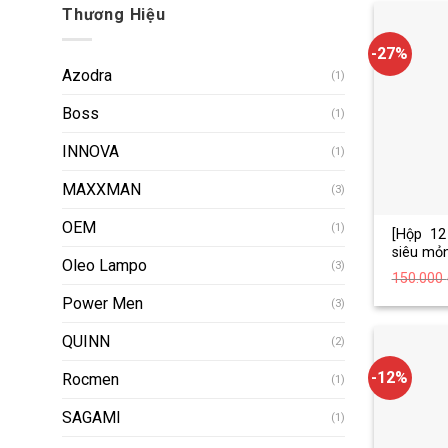
Thương Hiệu
-27%
Azodra
(1)
Boss
(1)
INNOVA
(1)
MAXXMAN
(3)
OEM
(1)
[Hộp 12
siêu mỏn
Oleo Lampo
(3)
yêu Pow
150.000
12 cái
Power Men
(3)
QUINN
(2)
-12%
Rocmen
(1)
SAGAMI
(1)