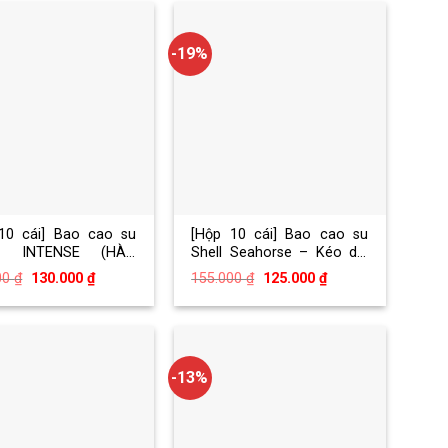
-19%
10 cái] Bao cao su
[Hộp 10 cái] Bao cao su
L INTENSE (HÀN
Shell Seahorse – Kéo dài
)
thời gian – Hộp 10 cái
Giá
Giá
Giá
Giá
00
₫
130.000
₫
155.000
₫
125.000
₫
gốc
hiện
gốc
hiện
là:
tại
là:
tại
150.000 ₫.
là:
155.000 ₫.
là:
130.000 ₫.
125.000 ₫.
-13%