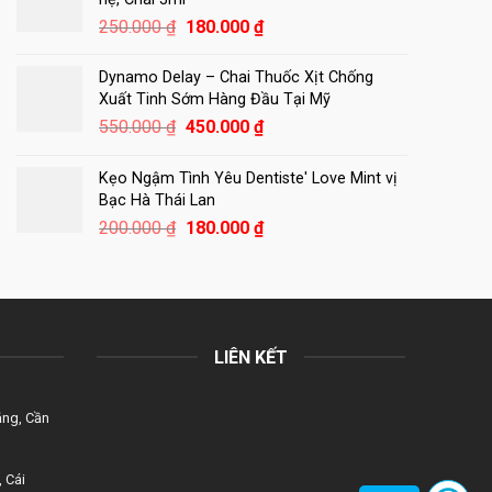
350.000 ₫.
Giá
Giá
250.000
₫
180.000
₫
gốc
hiện
là:
tại
Dynamo Delay – Chai Thuốc Xịt Chống
250.000 ₫.
là:
Xuất Tinh Sớm Hàng Đầu Tại Mỹ
180.000 ₫.
Giá
Giá
550.000
₫
450.000
₫
gốc
hiện
là:
tại
Kẹo Ngậm Tình Yêu Dentiste' Love Mint vị
550.000 ₫.
là:
Bạc Hà Thái Lan
450.000 ₫.
Giá
Giá
200.000
₫
180.000
₫
gốc
hiện
là:
tại
200.000 ₫.
là:
180.000 ₫.
LIÊN KẾT
ăng, Cần
 Cái