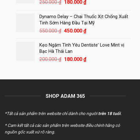
Giá
Giá
250.000
₫
180.000
₫
gốc
hiện
là:
tại
Dynamo Delay – Chai Thuốc Xịt Chống Xuất
250.000 ₫.
là:
Tinh Sớm Hàng Đầu Tại Mỹ
180.000 ₫.
Giá
Giá
550.000
₫
450.000
₫
gốc
hiện
là:
tại
Kẹo Ngậm Tình Yêu Dentiste' Love Mint vị
550.000 ₫.
là:
Bạc Hà Thái Lan
450.000 ₫.
Giá
Giá
200.000
₫
180.000
₫
gốc
hiện
là:
tại
200.000 ₫.
là:
180.000 ₫.
SHOP ADAM 365
*Tất cả sản phẩm trên website chỉ dành cho người
trên 18 tuổi
.
* Cam kết tất cả các sản phẩm trên website điều chính hãng có
nguồn gốc xuất xứ rõ ràng.