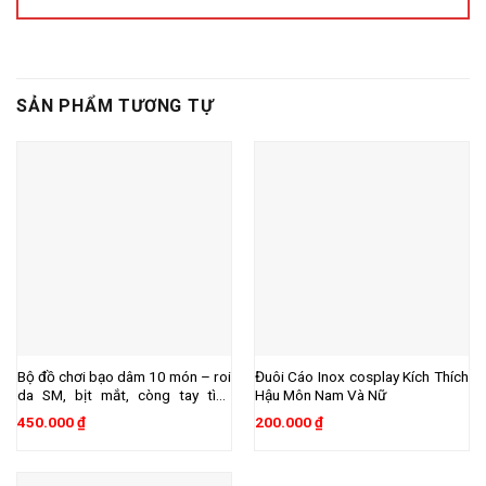
SẢN PHẨM TƯƠNG TỰ
Bộ đồ chơi bạo dâm 10 món – roi
Đuôi Cáo Inox cosplay Kích Thích
da SM, bịt mắt, còng tay tình
Hậu Môn Nam Và Nữ
yêu…
450.000
₫
200.000
₫