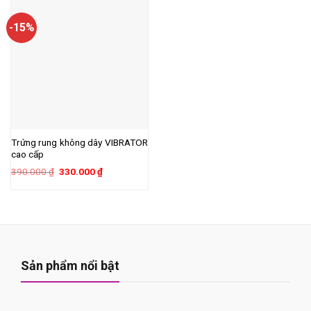
-15%
Trứng rung không dây VIBRATOR
cao cấp
Giá
Giá
390.000
₫
330.000
₫
gốc
hiện
là:
tại
390.000 ₫.
là:
330.000 ₫.
Sản phẩm nổi bật