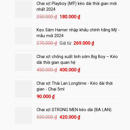
Chai xịt Playboy (MỸ) kéo dài thời gian mới
nhất 2024
Giá
Giá
250.000
₫
180.000
₫
gốc
hiện
là:
tại
Kẹo Sâm Hamer nhập khẩu chính hãng Mỹ -
250.000 ₫.
là:
mẫu mới 2024
180.000 ₫.
270.000
₫
Giá từ:
269.000
₫
Chai xịt chống xuất tinh sớm Big Boy – Kéo
dài thời gian quan hệ
Giá
Giá
450.000
₫
400.000
₫
gốc
hiện
là:
tại
Chai xịt Thái Lan Longtime - Kéo dài thời
450.000 ₫.
là:
gian - Chai 5ml
400.000 ₫.
90.000
₫
Chai xịt STRONG MEN kéo dài (BA LAN)
Giá
Giá
550.000
₫
420.000
₫
gốc
hiện
là:
tại