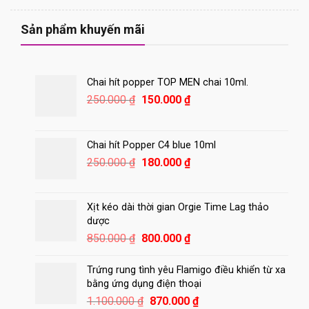
550.000 ₫.
là:
420.000 ₫.
Sản phẩm khuyến mãi
Chai hít popper TOP MEN chai 10ml.
Giá
Giá
250.000
₫
150.000
₫
gốc
hiện
là:
tại
250.000 ₫.
là:
Chai hít Popper C4 blue 10ml
150.000 ₫.
Giá
Giá
250.000
₫
180.000
₫
gốc
hiện
là:
tại
250.000 ₫.
là:
Xịt kéo dài thời gian Orgie Time Lag thảo
180.000 ₫.
dược
Giá
Giá
850.000
₫
800.000
₫
gốc
hiện
là:
tại
Trứng rung tình yêu Flamigo điều khiển từ xa
850.000 ₫.
là:
bằng ứng dụng điện thoại
800.000 ₫.
Giá
Giá
1.100.000
₫
870.000
₫