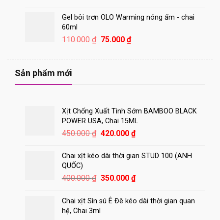
gốc
hiện
là:
tại
Gel bôi trơn OLO Warming nóng ấm - chai
1.100.000 ₫.
là:
60ml
870.000 ₫.
Giá
Giá
110.000
₫
75.000
₫
gốc
hiện
là:
tại
110.000 ₫.
là:
Sản phẩm mới
75.000 ₫.
Xịt Chống Xuất Tinh Sớm BAMBOO BLACK
POWER USA, Chai 15ML
Giá
Giá
450.000
₫
420.000
₫
gốc
hiện
là:
tại
Chai xịt kéo dài thời gian STUD 100 (ANH
450.000 ₫.
là:
QUỐC)
420.000 ₫.
Giá
Giá
400.000
₫
350.000
₫
gốc
hiện
là:
tại
Chai xịt Sìn sú Ê Đê kéo dài thời gian quan
400.000 ₫.
là:
hệ, Chai 3ml
350.000 ₫.