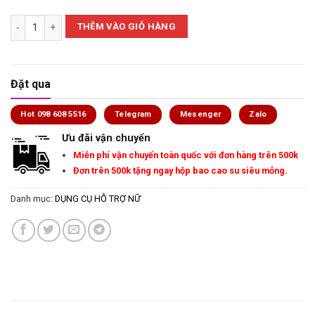
Trứng rung tình yêu Flamigo điều khiển từ xa bằng ứng dụng điện thoạ
THÊM VÀO GIỎ HÀNG
Đặt qua
Hot 098 608 5516
Telegram
Mesenger
Zalo
Ưu đãi vận chuyển
Miễn phí vận chuyển toàn quốc với đơn hàng trên 500k
Đơn trên 500k tặng ngay hộp bao cao su siêu mỏng.
Danh mục:
DỤNG CỤ HỖ TRỢ NỮ