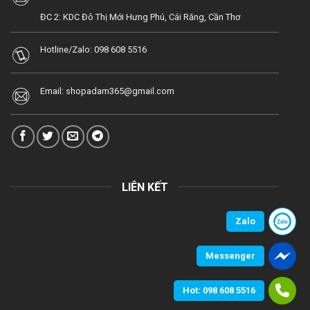
ĐC 2: KDC Đô Thị Mới Hưng Phú, Cái Răng, Cần Thơ
Hotline/Zalo:
098 608 5516
Email:
shopadam365@gmail.com
LIÊN KẾT
Zalo
Messenger
Hot: 098 608 5516