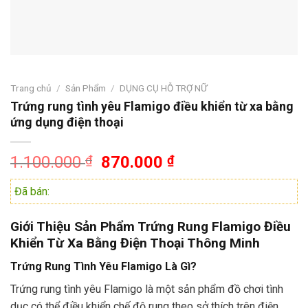
Trang chủ
/
Sản Phẩm
/
DỤNG CỤ HỖ TRỢ NỮ
Trứng rung tình yêu Flamigo điều khiển từ xa bằng
ứng dụng điện thoại
Giá
Giá
1.100.000
₫
870.000
₫
gốc
hiện
Đã bán:
là:
tại
1.100.000 ₫.
là:
870.000 ₫.
Giới Thiệu Sản Phẩm Trứng Rung Flamigo Điều
Khiển Từ Xa Bằng Điện Thoại Thông Minh
Trứng Rung Tình Yêu Flamigo Là Gì?
Trứng rung tình yêu Flamigo là một sản phẩm đồ chơi tình
dục có thể điều khiển chế độ rung theo sở thích trên điện