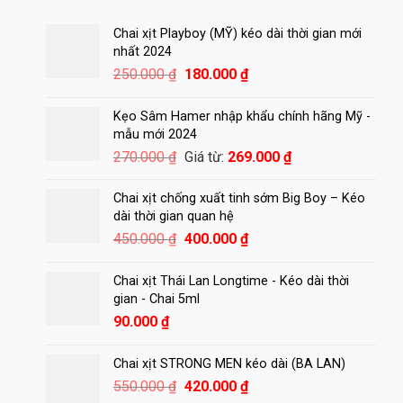
Chai xịt Playboy (MỸ) kéo dài thời gian mới
nhất 2024
Giá
Giá
250.000
₫
180.000
₫
gốc
hiện
là:
tại
Kẹo Sâm Hamer nhập khẩu chính hãng Mỹ -
250.000 ₫.
là:
mẫu mới 2024
180.000 ₫.
270.000
₫
Giá từ:
269.000
₫
Chai xịt chống xuất tinh sớm Big Boy – Kéo
dài thời gian quan hệ
Giá
Giá
450.000
₫
400.000
₫
gốc
hiện
là:
tại
Chai xịt Thái Lan Longtime - Kéo dài thời
450.000 ₫.
là:
gian - Chai 5ml
400.000 ₫.
90.000
₫
Chai xịt STRONG MEN kéo dài (BA LAN)
Giá
Giá
550.000
₫
420.000
₫