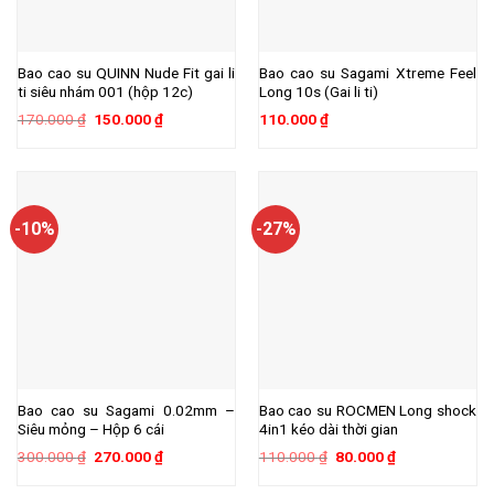
Bao cao su QUINN Nude Fit gai li
Bao cao su Sagami Xtreme Feel
ti siêu nhám 001 (hộp 12c)
Long 10s (Gai li ti)
Giá
Giá
170.000
₫
150.000
₫
110.000
₫
gốc
hiện
là:
tại
170.000 ₫.
là:
150.000 ₫.
-10%
-27%
Bao cao su Sagami 0.02mm –
Bao cao su ROCMEN Long shock
Siêu mỏng – Hộp 6 cái
4in1 kéo dài thời gian
Giá
Giá
Giá
Giá
300.000
₫
270.000
₫
110.000
₫
80.000
₫
gốc
hiện
gốc
hiện
là:
tại
là:
tại