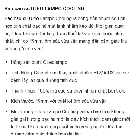
Bao cao su OLEO LAMPO COOLING
Bao cao su Oleo
Lampo Cooling là dòng sản phẩm có tích
hợp tinh chất bạc hà mát lạnh nhằm kéo dài thời gian quan
hệ, Oleo Lampo Cooling được thiết kế với kích thước nhỏ
nhất, chỉ có 49mm, ôm sát, vừa vặn mang đến cảm giác thú
vị trong “cuộc yêu”.
Hãng sản xuất: OLeolampo
Tính Năng: Giúp phòng thai, tránh nhiễm HIV/AIDS và các
bệnh lây lan qua đường tình dục.
Thành Phần: 100% mủ cao su thiên nhiên, chất bôi trơn.
Kích thước: 49mm với thiết kế ôm sát, vừa vặn.
Mùi hương: Oleo Lampo Cooling là loại bao trơn không
gân gai hương bạc hà mới lạ đầy kích thích, cảm giác mới
lạ tê mát kéo dài trong suốt cuộc yêu giúp đôi lứa tận
hưởng cảm giác thăng hoa dài lâu.