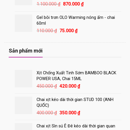
800.000 ₫.
Giá
Giá
1.100.000
₫
870.000
₫
gốc
hiện
là:
tại
Gel bôi trơn OLO Warming nóng ấm - chai
1.100.000 ₫.
là:
60ml
870.000 ₫.
Giá
Giá
110.000
₫
75.000
₫
gốc
hiện
là:
tại
110.000 ₫.
là:
Sản phẩm mới
75.000 ₫.
Xịt Chống Xuất Tinh Sớm BAMBOO BLACK
POWER USA, Chai 15ML
Giá
Giá
450.000
₫
420.000
₫
gốc
hiện
là:
tại
Chai xịt kéo dài thời gian STUD 100 (ANH
450.000 ₫.
là:
QUỐC)
420.000 ₫.
Giá
Giá
400.000
₫
350.000
₫
gốc
hiện
là:
tại
Chai xịt Sìn sú Ê Đê kéo dài thời gian quan