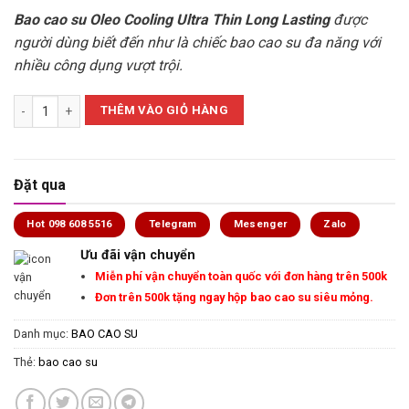
110.000 ₫.
Bao cao su Oleo Cooling Ultra Thin Long Lasting
được
người dùng biết đến như là chiếc bao cao su đa năng với
nhiều công dụng vượt trội.
Bao Cao Su Oleo Lampo Cooling Kéo Dài Thời Gian số lượng
THÊM VÀO GIỎ HÀNG
Đặt qua
Hot 098 608 5516
Telegram
Mesenger
Zalo
Ưu đãi vận chuyển
Miễn phí vận chuyển toàn quốc với đơn hàng trên 500k
Đơn trên 500k tặng ngay hộp bao cao su siêu mỏng.
Danh mục:
BAO CAO SU
Thẻ:
bao cao su