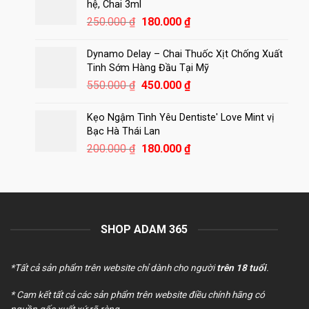
400.000 ₫.
là:
hệ, Chai 3ml
350.000 ₫.
Giá
Giá
250.000
₫
180.000
₫
gốc
hiện
là:
tại
Dynamo Delay – Chai Thuốc Xịt Chống Xuất
250.000 ₫.
là:
Tinh Sớm Hàng Đầu Tại Mỹ
180.000 ₫.
Giá
Giá
550.000
₫
450.000
₫
gốc
hiện
là:
tại
Kẹo Ngậm Tình Yêu Dentiste' Love Mint vị
550.000 ₫.
là:
Bạc Hà Thái Lan
450.000 ₫.
Giá
Giá
200.000
₫
180.000
₫
gốc
hiện
là:
tại
200.000 ₫.
là:
180.000 ₫.
SHOP ADAM 365
*Tất cả sản phẩm trên website chỉ dành cho người
trên 18 tuổi
.
* Cam kết tất cả các sản phẩm trên website điều chính hãng có
nguồn gốc xuất xứ rõ ràng.