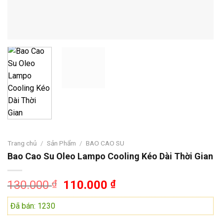
Trang chủ
/
Sản Phẩm
/
BAO CAO SU
Bao Cao Su Oleo Lampo Cooling Kéo Dài Thời Gian
Giá
Giá
130.000
₫
110.000
₫
gốc
hiện
Đã bán: 1230
là:
tại
130.000 ₫.
là: