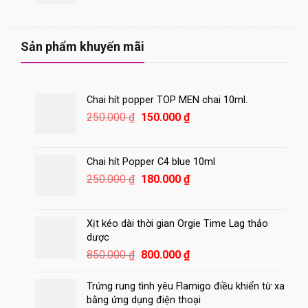
gốc
hiện
là:
tại
550.000 ₫.
là:
420.000 ₫.
Sản phẩm khuyến mãi
Chai hít popper TOP MEN chai 10ml.
Giá
Giá
250.000
₫
150.000
₫
gốc
hiện
là:
tại
250.000 ₫.
là:
Chai hít Popper C4 blue 10ml
150.000 ₫.
Giá
Giá
250.000
₫
180.000
₫
gốc
hiện
là:
tại
250.000 ₫.
là:
Xịt kéo dài thời gian Orgie Time Lag thảo
180.000 ₫.
dược
Giá
Giá
850.000
₫
800.000
₫
gốc
hiện
là:
tại
Trứng rung tình yêu Flamigo điều khiển từ xa
850.000 ₫.
là:
bằng ứng dụng điện thoại