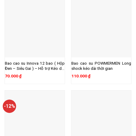
Bao cao su Innova 12 bao ( Hộp
Bao cao su POWMERMEN Long
Đen – Siêu Gai ) – Hỗ trợ Kéo dài
shock kéo dài thời gian
thời gian quan hệ
70.000
₫
110.000
₫
-12%