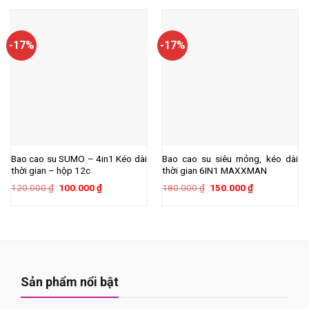
300.000 ₫.
là:
110.000 ₫.
là:
270.000 ₫.
80.000 ₫.
-17%
-17%
Bao cao su SUMO – 4in1 Kéo dài
Bao cao su siêu mỏng, kéo dài
thời gian – hộp 12c
thời gian 6IN1 MAXXMAN
Giá
Giá
Giá
Giá
120.000
₫
100.000
₫
180.000
₫
150.000
₫
gốc
hiện
gốc
hiện
là:
tại
là:
tại
120.000 ₫.
là:
180.000 ₫.
là:
100.000 ₫.
150.000 ₫.
Sản phẩm nổi bật