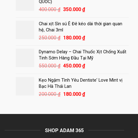
450.000 ₫.
là:
QUỐC)
420.000 ₫.
Giá
Giá
400.000
₫
350.000
₫
gốc
hiện
là:
tại
Chai xịt Sìn sú Ê Đê kéo dài thời gian quan
400.000 ₫.
là:
hệ, Chai 3ml
350.000 ₫.
Giá
Giá
250.000
₫
180.000
₫
gốc
hiện
là:
tại
Dynamo Delay – Chai Thuốc Xịt Chống Xuất
250.000 ₫.
là:
Tinh Sớm Hàng Đầu Tại Mỹ
180.000 ₫.
Giá
Giá
550.000
₫
450.000
₫
gốc
hiện
là:
tại
Kẹo Ngậm Tình Yêu Dentiste' Love Mint vị
550.000 ₫.
là:
Bạc Hà Thái Lan
450.000 ₫.
Giá
Giá
200.000
₫
180.000
₫
gốc
hiện
là:
tại
200.000 ₫.
là:
180.000 ₫.
SHOP ADAM 365