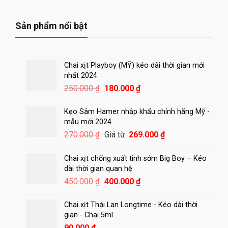
Sản phẩm nổi bật
Chai xịt Playboy (MỸ) kéo dài thời gian mới
nhất 2024
Giá
Giá
250.000
₫
180.000
₫
gốc
hiện
là:
tại
Kẹo Sâm Hamer nhập khẩu chính hãng Mỹ -
250.000 ₫.
là:
mẫu mới 2024
180.000 ₫.
270.000
₫
Giá từ:
269.000
₫
Chai xịt chống xuất tinh sớm Big Boy – Kéo
dài thời gian quan hệ
Giá
Giá
450.000
₫
400.000
₫
gốc
hiện
là:
tại
Chai xịt Thái Lan Longtime - Kéo dài thời
450.000 ₫.
là:
gian - Chai 5ml
400.000 ₫.
90.000
₫