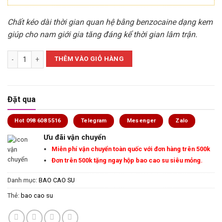
150.000 ₫.
là:
130.000 ₫.
Chất kéo dài thời gian quan hệ bằng benzocaine dạng kem
giúp cho nam giới gia tăng đáng kể thời gian lâm trận.
[Hộp 10 cái] Bao cao su Oleolampo Max Power kéo dài thời gian số l
THÊM VÀO GIỎ HÀNG
Đặt qua
Hot 098 608 5516
Telegram
Mesenger
Zalo
Ưu đãi vận chuyển
Miễn phí vận chuyển toàn quốc với đơn hàng trên 500k
Đơn trên 500k tặng ngay hộp bao cao su siêu mỏng.
Danh mục:
BAO CAO SU
Thẻ:
bao cao su