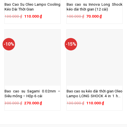
Bao Cao Su Oleo Lampo Cooling
Bao cao su Innova Long Shock
Kéo Dài Thời Gian
kéo dài thời gian (12 cái)
Giá
Giá
Giá
Giá
130.000
₫
110.000
₫
100.000
₫
70.000
₫
gốc
hiện
gốc
hiện
là:
tại
là:
tại
130.000 ₫.
là:
100.000 ₫.
là:
110.000 ₫.
70.000 ₫.
-10%
-15%
Bao cao su Sagami 0.02mm –
Bao cao su kéo dài thời gian Oleo
Siêu mỏng – Hộp 6 cái
Lampo LONG SHOCK 4 in 1 hộp
12 cái
Giá
Giá
Giá
Giá
300.000
₫
270.000
₫
130.000
₫
110.000
₫
gốc
hiện
gốc
hiện
là:
tại
là:
tại
300.000 ₫.
là:
130.000 ₫.
là:
270.000 ₫.
110.000 ₫.