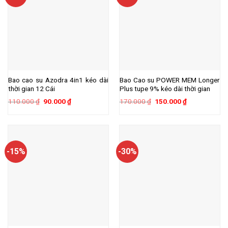
Bao cao su Azodra 4in1 kéo dài
Bao Cao su POWER MEM Longer
thời gian 12 Cái
Plus tupe 9% kéo dài thời gian
Giá
Giá
Giá
Giá
110.000
₫
90.000
₫
170.000
₫
150.000
₫
gốc
hiện
gốc
hiện
là:
tại
là:
tại
110.000 ₫.
là:
170.000 ₫.
là:
90.000 ₫.
150.000 ₫.
-15%
-30%