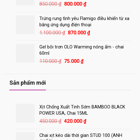
Giá
Giá
850.000
₫
800.000
₫
gốc
hiện
là:
tại
Trứng rung tình yêu Flamigo điều khiển từ xa
850.000 ₫.
là:
bằng ứng dụng điện thoại
800.000 ₫.
Giá
Giá
1.100.000
₫
870.000
₫
gốc
hiện
là:
tại
Gel bôi trơn OLO Warming nóng ấm - chai
1.100.000 ₫.
là:
60ml
870.000 ₫.
Giá
Giá
110.000
₫
75.000
₫
gốc
hiện
là:
tại
110.000 ₫.
là:
Sản phẩm mới
75.000 ₫.
Xịt Chống Xuất Tinh Sớm BAMBOO BLACK
POWER USA, Chai 15ML
Giá
Giá
450.000
₫
420.000
₫
gốc
hiện
là:
tại
Chai xịt kéo dài thời gian STUD 100 (ANH