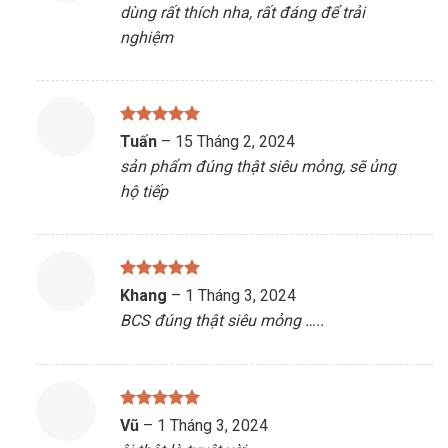
dùng rất thích nha, rất đáng để trải
sao
nghiệm
Được xếp
Tuấn
–
15 Tháng 2, 2024
hạng
5
5
sản phẩm đúng thật siêu mỏng, sẽ ủng
sao
hộ tiếp
Được xếp
Khang
–
1 Tháng 3, 2024
hạng
5
5
BCS đúng thật siêu mỏng …..
sao
Được xếp
Vũ
–
1 Tháng 3, 2024
hạng
5
5