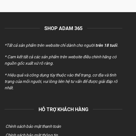
là:
tại
200.000 ₫.
là:
180.000 ₫.
SHOP ADAM 365
*Tất cả sản phẩm trên website chỉ dành cho người
trên 18 tuổi
.
* Cam kết tất cả các sản phẩm trên website điều chính hãng có
nguồn gốc xuất xứ rõ ràng.
* Hiệu quả và công dụng tùy thuộc vào thể trạng, cơ địa và tình
trạng của mỗi người, vui lòng liên hệ tư vấn để được giải đáp rõ
nhất.
HỖ TRỢ KHÁCH HÀNG
Chính sách bảo mật thanh toán
Chính sách bảo mật thông tin