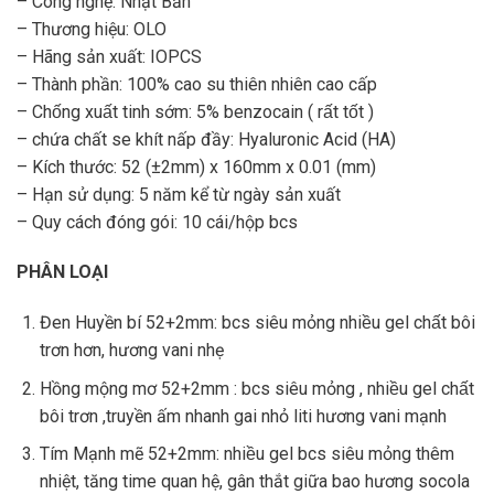
– Công nghệ: Nhật Bản
– Thương hiệu: OLO
– Hãng sản xuất: IOPCS
– Thành phần: 100% cao su thiên nhiên cao cấp
– Chống xuất tinh sớm: 5% benzocain ( rất tốt )
– chứa chất se khít nấp đầy: Hyaluronic Acid (HA)
– Kích thước: 52 (±2mm) x 160mm x 0.01 (mm)
– Hạn sử dụng: 5 năm kể từ ngày sản xuất
– Quy cách đóng gói: 10 cái/hộp bcs
PHÂN LOẠI
Đen Huyền bí 52+2mm: bcs siêu mỏng nhiều gel chất bôi
trơn hơn, hương vani nhẹ
Hồng mộng mơ 52+2mm : bcs siêu mỏng , nhiều gel chất
bôi trơn ,truyền ấm nhanh gai nhỏ liti hương vani mạnh
Tím Mạnh mẽ 52+2mm: nhiều gel bcs siêu mỏng thêm
nhiệt, tăng time quan hệ, gân thắt giữa bao hương socola