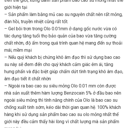
trên thế giới, xứng danh sản phẩm bao cao su mỏng nhất thế
giới hiện tại
– Sản phẩm làm bằng mủ cao su nguyên chất nên rất mỏng,
đàn hồi, truyền nhiệt cũng rất tốt.
– Gel bôi trơn trong Olo 0.01mm ở dạng gốc nước vừa có
tác dụng tăng tuổi thọ bảo quản của bao vừa tăng cường
chất nhờn, độ ẩm trong quá trình quan hệ mang đến sự thoải
mái, mềm mại
– Nếu quý khách bị chứng khô âm đạo thì sử dụng bao cao
su này sẽ đem đến cho quý khách cảm giác êm ái, tăng
hưng phấn và đặc biệt giúp chấm dứt tình trạng khô âm đạo,
âm đạo tiết ít chất nhờn
– Ngoài ra bao cao su siêu mỏng Olo 0.01 mm còn được
nhà sản xuất thêm hàm lượng Benzocain 5% ở đầu bao nên
ngoài siêu mỏng thì tính năng chính của Olo là bao cao su
chống xuất tinh sớm, kéo dài thời gian quan hệ. 100% khách
hàng khi sử dụng sản phẩm bao cao su olo mỏng nhất thế
giới này đều cảm thấy hài lòng vì chất lượng mà sản phẩm