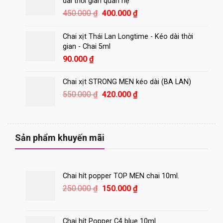
dài thời gian quan hệ
Giá
Giá
450.000
₫
400.000
₫
gốc
hiện
là:
tại
Chai xịt Thái Lan Longtime - Kéo dài thời
450.000 ₫.
là:
gian - Chai 5ml
400.000 ₫.
90.000
₫
Chai xịt STRONG MEN kéo dài (BA LAN)
Giá
Giá
550.000
₫
420.000
₫
gốc
hiện
là:
tại
550.000 ₫.
là:
420.000 ₫.
Sản phẩm khuyến mãi
Chai hít popper TOP MEN chai 10ml.
Giá
Giá
250.000
₫
150.000
₫
gốc
hiện
là:
tại
250.000 ₫.
là:
Chai hít Popper C4 blue 10ml