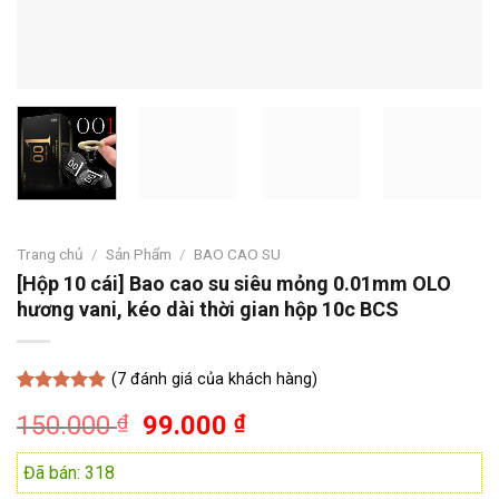
Trang chủ
/
Sản Phẩm
/
BAO CAO SU
[Hộp 10 cái] Bao cao su siêu mỏng 0.01mm OLO
hương vani, kéo dài thời gian hộp 10c BCS
(
7
đánh giá của khách hàng)
4.86
7
trên 5
150.000
₫
99.000
₫
dựa trên
đánh giá
Đã bán: 318