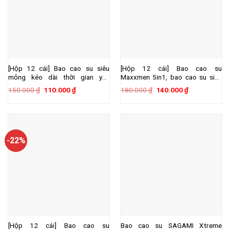
[Hộp 12 cái] Bao cao su siêu
[Hộp 12 cái] Bao cao su
mỏng kéo dài thời gian yêu
Maxxmen 5in1, bao cao su siêu
Power Men Type hộp 12 cái
mỏng 0.03mm, chống xuất tinh
Giá
Giá
Giá
Giá
150.000
₫
110.000
₫
180.000
₫
140.000
₫
sớm kéo dài thời gian
gốc
hiện
gốc
hiện
là:
tại
là:
tại
150.000 ₫.
là:
180.000 ₫.
là:
110.000 ₫.
140.000 ₫.
-22%
[Hộp 12 cái] Bao cao su
Bao cao su SAGAMI Xtreme