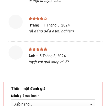
ôi thật là tuyệt vời…
sao
Được
H*àng
–
1 Tháng 3, 2024
xếp hạng
rất đáng để a e trải nghiệm
4
5 sao
Được xếp
Anh
–
5 Tháng 3, 2024
hạng
5
5
tuyệt vời quá shop ơi. 5*
sao
Thêm một đánh giá
Đánh giá của bạn
*