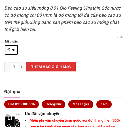
Bao cao su siêu mỏng 0,01 Olo Feeling Ultrathin Gốc nước
có độ mỏng chỉ 001mm là độ mỏng tối đa của bao cao su
trên thế giới, xứng danh sản phẩm bao cao su mỏng nhất
thế giới hiện tại.
XÓA
Màu sắc
Đen
[Hộp 10 cái] Bao cao su siêu mỏng 0.01mm OLO hương vani, kéo dài th
THÊM VÀO GIỎ HÀNG
Đặt qua
Hot 098 608 5516
Telegram
Mesenger
Zalo
Ưu đãi vận chuyển
Miễn phí vận chuyển toàn quốc với đơn hàng trên 500k
Đơn trên 500k tặng ngay hộp bao cao su siêu mỏng.