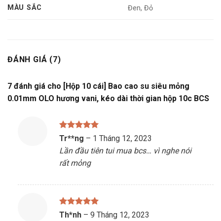
MÀU SẮC
Đen, Đỏ
ĐÁNH GIÁ (7)
7 đánh giá cho
[Hộp 10 cái] Bao cao su siêu mỏng
0.01mm OLO hương vani, kéo dài thời gian hộp 10c BCS
Được xếp
Tr**ng
–
1 Tháng 12, 2023
hạng
5
5
Lần đầu tiên tui mua bcs… vì nghe nói
sao
rất mỏng
Được xếp
Th*nh
–
9 Tháng 12, 2023
hạng
5
5