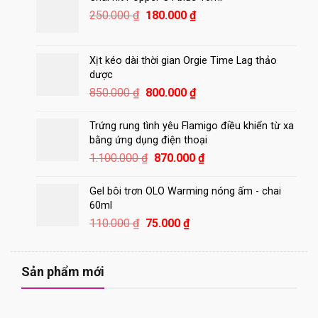
150.000 ₫.
Giá
Giá
250.000
₫
180.000
₫
gốc
hiện
là:
tại
250.000 ₫.
là:
Xịt kéo dài thời gian Orgie Time Lag thảo
180.000 ₫.
dược
Giá
Giá
850.000
₫
800.000
₫
gốc
hiện
là:
tại
Trứng rung tình yêu Flamigo điều khiển từ xa
850.000 ₫.
là:
bằng ứng dụng điện thoại
800.000 ₫.
Giá
Giá
1.100.000
₫
870.000
₫
gốc
hiện
là:
tại
Gel bôi trơn OLO Warming nóng ấm - chai
1.100.000 ₫.
là:
60ml
870.000 ₫.
Giá
Giá
110.000
₫
75.000
₫
gốc
hiện
là:
tại
110.000 ₫.
là:
Sản phẩm mới
75.000 ₫.