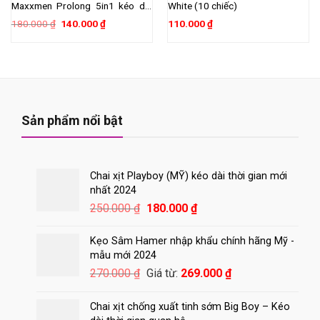
Maxxmen Prolong 5in1 kéo dài
White (10 chiếc)
thời gian, gai nổi lớn
Giá
Giá
180.000
₫
140.000
₫
110.000
₫
gốc
hiện
là:
tại
180.000 ₫.
là:
140.000 ₫.
Sản phẩm nổi bật
Chai xịt Playboy (MỸ) kéo dài thời gian mới
nhất 2024
Giá
Giá
250.000
₫
180.000
₫
gốc
hiện
là:
tại
Kẹo Sâm Hamer nhập khẩu chính hãng Mỹ -
250.000 ₫.
là:
mẫu mới 2024
180.000 ₫.
270.000
₫
Giá từ:
269.000
₫
Chai xịt chống xuất tinh sớm Big Boy – Kéo