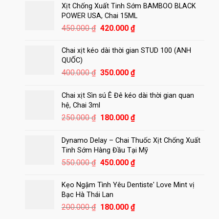
Xịt Chống Xuất Tinh Sớm BAMBOO BLACK
POWER USA, Chai 15ML
Giá
Giá
450.000
₫
420.000
₫
gốc
hiện
là:
tại
Chai xịt kéo dài thời gian STUD 100 (ANH
450.000 ₫.
là:
QUỐC)
420.000 ₫.
Giá
Giá
400.000
₫
350.000
₫
gốc
hiện
là:
tại
Chai xịt Sìn sú Ê Đê kéo dài thời gian quan
400.000 ₫.
là:
hệ, Chai 3ml
350.000 ₫.
Giá
Giá
250.000
₫
180.000
₫
gốc
hiện
là:
tại
Dynamo Delay – Chai Thuốc Xịt Chống Xuất
250.000 ₫.
là:
Tinh Sớm Hàng Đầu Tại Mỹ
180.000 ₫.
Giá
Giá
550.000
₫
450.000
₫
gốc
hiện
là:
tại
Kẹo Ngậm Tình Yêu Dentiste' Love Mint vị
550.000 ₫.
là:
Bạc Hà Thái Lan
450.000 ₫.
Giá
Giá
200.000
₫
180.000
₫
gốc
hiện