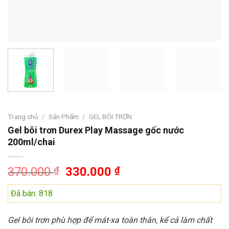
Trang chủ
/
Sản Phẩm
/
GEL BÔI TRƠN
Gel bôi trơn Durex Play Massage gốc nước
200ml/chai
Giá
Giá
370.000
₫
330.000
₫
gốc
hiện
Đã bán: 818
là:
tại
370.000 ₫.
là:
330.000 ₫.
Gel bôi trơn phù hợp để mát-xa toàn thân, kể cả làm chất