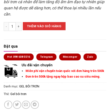
bôi trơn cá nhân để làm tăng độ ẩm âm đạo tự nhiên giúp
quan hệ được dễ dàng hơn, có thể thoa lại nhiều lần nếu
cần.
Gel bôi trơn Durex Play Massage gốc nước 200ml/chai số lượng
THÊM VÀO GIỎ HÀNG
Đặt qua
Hot 098 608 5516
Telegram
Mesenger
Zalo
Ưu đãi vận chuyển
Miễn phí vận chuyển toàn quốc với đơn hàng trên 500k
Đơn trên 500k tặng ngay hộp bao cao su siêu mỏng.
Danh mục:
GEL BÔI TRƠN
Thẻ:
Gel bôi trơn