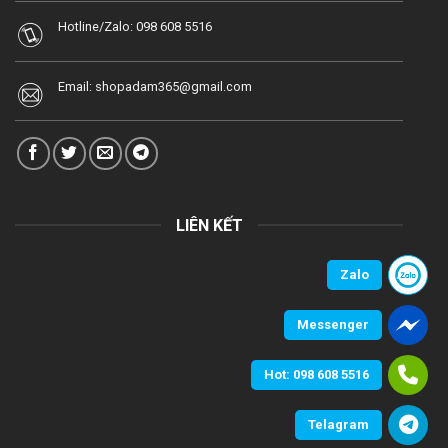
Hotline/Zalo:
098 608 5516
Email:
shopadam365@gmail.com
LIÊN KẾT
Zalo
Messenger
Hot: 098 608 5516
Telagram