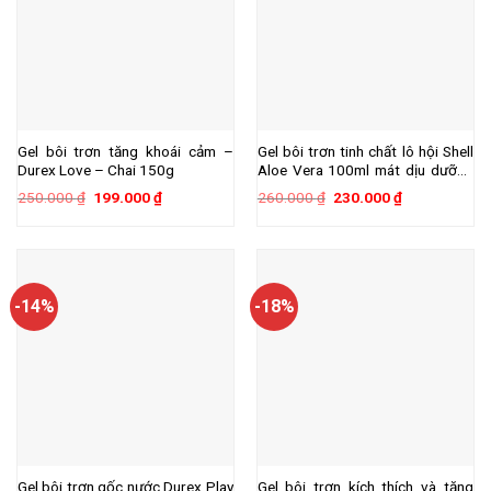
Gel bôi trơn tăng khoái cảm –
Gel bôi trơn tinh chất lô hội Shell
Durex Love – Chai 150g
Aloe Vera 100ml mát dịu dưỡng
ẩm
Giá
Giá
Giá
Giá
250.000
₫
199.000
₫
260.000
₫
230.000
₫
gốc
hiện
gốc
hiện
là:
tại
là:
tại
250.000 ₫.
là:
260.000 ₫.
là:
199.000 ₫.
230.000 ₫.
-14%
-18%
Gel bôi trơn gốc nước Durex Play
Gel bôi trơn kích thích và tăng