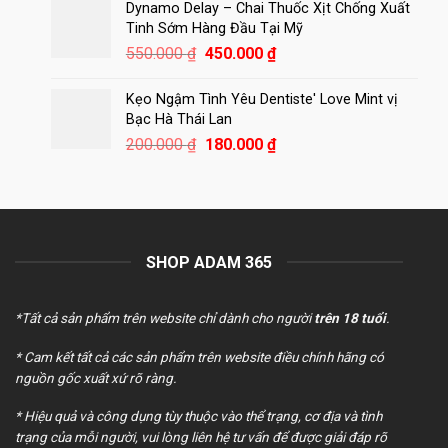
là:
tại
Dynamo Delay – Chai Thuốc Xịt Chống Xuất
250.000 ₫.
là:
Tinh Sớm Hàng Đầu Tại Mỹ
180.000 ₫.
Giá
Giá
550.000
₫
450.000
₫
gốc
hiện
là:
tại
Kẹo Ngậm Tình Yêu Dentiste' Love Mint vị
550.000 ₫.
là:
Bạc Hà Thái Lan
450.000 ₫.
Giá
Giá
200.000
₫
180.000
₫
gốc
hiện
là:
tại
200.000 ₫.
là:
180.000 ₫.
SHOP ADAM 365
*Tất cả sản phẩm trên website chỉ dành cho người
trên 18 tuổi
.
* Cam kết tất cả các sản phẩm trên website điều chính hãng có
nguồn gốc xuất xứ rõ ràng.
* Hiệu quả và công dụng tùy thuộc vào thể trạng, cơ địa và tình
trạng của mỗi người, vui lòng liên hệ tư vấn để được giải đáp rõ