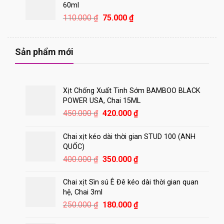
1.100.000 ₫.
là:
60ml
870.000 ₫.
Giá
Giá
110.000
₫
75.000
₫
gốc
hiện
là:
tại
110.000 ₫.
là:
Sản phẩm mới
75.000 ₫.
Xịt Chống Xuất Tinh Sớm BAMBOO BLACK
POWER USA, Chai 15ML
Giá
Giá
450.000
₫
420.000
₫
gốc
hiện
là:
tại
Chai xịt kéo dài thời gian STUD 100 (ANH
450.000 ₫.
là:
QUỐC)
420.000 ₫.
Giá
Giá
400.000
₫
350.000
₫
gốc
hiện
là:
tại
Chai xịt Sìn sú Ê Đê kéo dài thời gian quan
400.000 ₫.
là:
hệ, Chai 3ml
350.000 ₫.
Giá
Giá
250.000
₫
180.000
₫
gốc
hiện