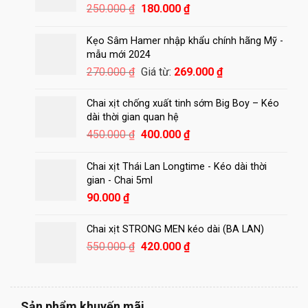
Giá
Giá
250.000
₫
180.000
₫
gốc
hiện
là:
tại
Kẹo Sâm Hamer nhập khẩu chính hãng Mỹ -
250.000 ₫.
là:
mẫu mới 2024
180.000 ₫.
270.000
₫
Giá từ:
269.000
₫
Chai xịt chống xuất tinh sớm Big Boy – Kéo
dài thời gian quan hệ
Giá
Giá
450.000
₫
400.000
₫
gốc
hiện
là:
tại
Chai xịt Thái Lan Longtime - Kéo dài thời
450.000 ₫.
là:
gian - Chai 5ml
400.000 ₫.
90.000
₫
Chai xịt STRONG MEN kéo dài (BA LAN)
Giá
Giá
550.000
₫
420.000
₫
gốc
hiện
là:
tại
550.000 ₫.
là:
420.000 ₫.
Sản phẩm khuyến mãi