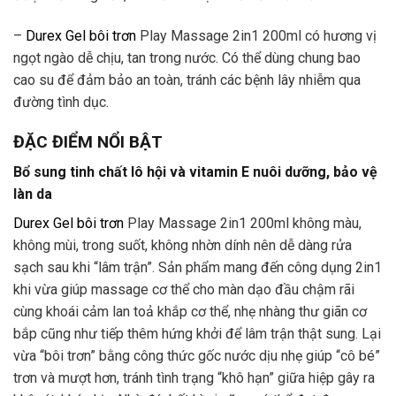
–
Durex Gel bôi trơn
Play Massage 2in1 200ml có hương vị
ngọt ngào dễ chịu, tan trong nước. Có thể dùng chung bao
cao su để đảm bảo an toàn, tránh các bệnh lây nhiễm qua
đường tình dục.
ĐẶC ĐIỂM NỔI BẬT
Bổ sung tinh chất lô hội và vitamin E nuôi dưỡng, bảo vệ
làn da
Durex Gel bôi trơn
Play Massage 2in1 200ml không màu,
không mùi, trong suốt, không nhờn dính nên dễ dàng rửa
sạch sau khi “lâm trận”. Sản phẩm mang đến công dụng 2in1
khi vừa giúp massage cơ thể cho màn dạo đầu chậm rãi
cùng khoái cảm lan toả khắp cơ thể, nhẹ nhàng thư giãn cơ
bắp cũng như tiếp thêm hứng khởi để lâm trận thật sung. Lại
vừa “bôi trơn” bằng công thức gốc nước dịu nhẹ giúp “cô bé”
trơn và mượt hơn, tránh tình trạng “khô hạn” giữa hiệp gây ra