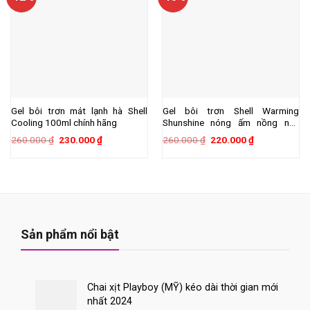
Gel bôi trơn mát lạnh hà Shell
Gel bôi trơn Shell Warming
Cooling 100ml chính hãng
Shunshine nóng ấm nồng nàn
100ml
Giá
Giá
Giá
Giá
260.000
₫
230.000
₫
260.000
₫
220.000
₫
gốc
hiện
gốc
hiện
là:
tại
là:
tại
260.000 ₫.
là:
260.000 ₫.
là:
230.000 ₫.
220.000 ₫.
Sản phẩm nổi bật
Chai xịt Playboy (MỸ) kéo dài thời gian mới
nhất 2024