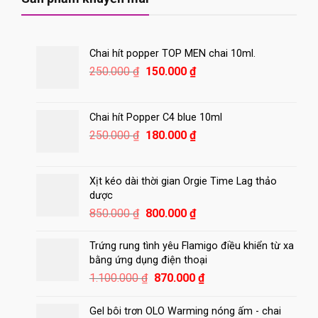
Chai hít popper TOP MEN chai 10ml.
Giá
Giá
250.000
₫
150.000
₫
gốc
hiện
là:
tại
250.000 ₫.
là:
Chai hít Popper C4 blue 10ml
150.000 ₫.
Giá
Giá
250.000
₫
180.000
₫
gốc
hiện
là:
tại
250.000 ₫.
là:
Xịt kéo dài thời gian Orgie Time Lag thảo
180.000 ₫.
dược
Giá
Giá
850.000
₫
800.000
₫
gốc
hiện
là:
tại
Trứng rung tình yêu Flamigo điều khiển từ xa
850.000 ₫.
là:
bằng ứng dụng điện thoại
800.000 ₫.
Giá
Giá
1.100.000
₫
870.000
₫
gốc
hiện
là:
tại
Gel bôi trơn OLO Warming nóng ấm - chai