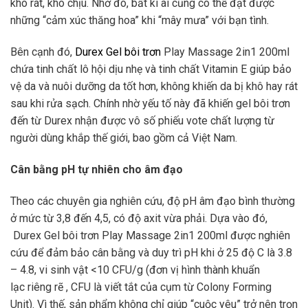
khô rát, khó chịu. Nhờ đó, bất kì ai cũng có thể đạt được
những “cảm xúc thăng hoa” khi “mây mưa” với bạn tình.
Bên cạnh đó,
Durex Gel bôi trơn
Play Massage 2in1 200ml
chứa tinh chất lô hội dịu nhẹ và tinh chất Vitamin E giúp bảo
vệ da và nuôi dưỡng da tốt hơn, không khiến da bị khô hay rát
sau khi rửa sạch. Chính nhờ yếu tố này đã khiến gel bôi trơn
đến từ Durex nhận được vô số phiếu vote chất lượng từ
người dùng khắp thế giới, bao gồm cả Việt Nam.
Cân bằng pH tự nhiên cho âm đạo
Theo các chuyên gia nghiên cứu, độ pH âm đạo bình thường
ở mức từ 3,8 đến 4,5, có độ axit vừa phải. Dựa vào đó,
Durex Gel bôi trơn Play Massage 2in1 200ml được nghiên
cứu để đảm bảo cân bằng và duy trì pH khi ở 25 độ C là 3.8
– 4.8, vi sinh vật <10 CFU/g (đơn vị hình thành khuẩn
lạc riêng rẽ , CFU là viết tắt của cụm từ Colony Forming
Unit). Vì thế, sản phẩm không chỉ giúp “cuộc yêu” trở nên trọn