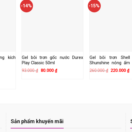
-14%
-15%
ng kích
Gel bôi trơn gốc nước Durex
Gel bôi trơn Shel
Play Classic 50ml
Shunshine nóng ấm
100ml
Giá
Giá
Giá
G
93.000
₫
80.000
₫
260.000
₫
220.000
₫
gốc
hiện
gốc
h
là:
tại
là:
t
93.000 ₫.
là:
260.000 ₫.
là
n
80.000 ₫.
2
.000 ₫.
Sản phẩm khuyến mãi