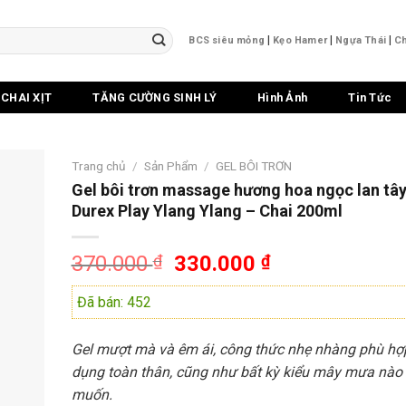
|
|
|
BCS siêu mỏng
Kẹo Hamer
Ngựa Thái
Ch
CHAI XỊT
TĂNG CƯỜNG SINH LÝ
Hình Ảnh
Tin Tức
Trang chủ
/
Sản Phẩm
/
GEL BÔI TRƠN
Gel bôi trơn massage hương hoa ngọc lan tây
Durex Play Ylang Ylang – Chai 200ml
Giá
Giá
370.000
₫
330.000
₫
gốc
hiện
Đã bán: 452
là:
tại
370.000 ₫.
là:
330.000 ₫.
Gel mượt mà và êm ái, công thức nhẹ nhàng phù hợ
dụng toàn thân, cũng như bất kỳ kiểu mây mưa nào
muốn.