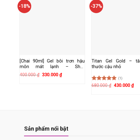
-18%
-37%
[Chai 90ml] Gel bôi trơn hậu
Titan Gel Gold – tă
môn mát lạnh – Shell
thước cậu nhỏ
Supermen Cooling
Giá
Giá
400.000
₫
330.000
₫
(1)
gốc
hiện
là:
tại
Giá
Giá
Được xếp
680.000
₫
430.000
₫
400.000 ₫.
là:
gốc
hiệ
hạng
5.00
330.000 ₫.
là:
tại
5 sao
680.000 ₫.
là:
430
Sản phẩm nổi bật