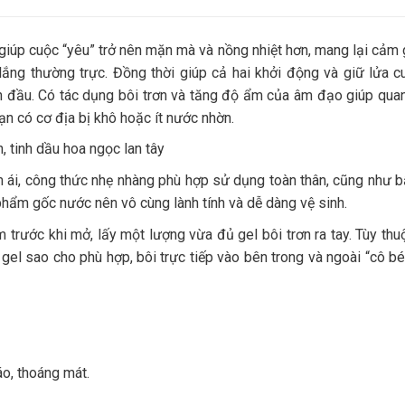
 giúp cuộc “yêu” trở nên mặn mà và nồng nhiệt hơn, mang lại cảm 
lắng thường trực. Đồng thời giúp cả hai khởi động và giữ lửa c
 đầu. Có tác dụng bôi trơn và tăng độ ẩm của âm đạo giúp qua
n có cơ địa bị khô hoặc ít nước nhờn.
, tinh dầu hoa ngọc lan tây
 ái, công thức nhẹ nhàng phù hợp sử dụng toàn thân, cũng như b
ẩm gốc nước nên vô cùng lành tính và dễ dàng vệ sinh.
 trước khi mở, lấy một lượng vừa đủ gel bôi trơn ra tay. Tùy th
el sao cho phù hợp, bôi trực tiếp vào bên trong và ngoài “cô bé
áo, thoáng mát.