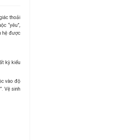
giác thoải
uộc “yêu”,
n hệ được
ất kỳ kiểu
uộc vào độ
”. Vệ sinh