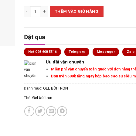
Gel bôi trơn massage hương hoa ngọc lan tây - Durex Play 
THÊM VÀO GIỎ HÀNG
Đặt qua
Hot 098 608 5516
Telegram
Mesenger
Zalo
Ưu đãi vận chuyển
Miễn phí vận chuyển toàn quốc với đơn hàng tr
Đơn trên 500k tặng ngay hộp bao cao su siêu 
Danh mục:
GEL BÔI TRƠN
Thẻ:
Gel bôi trơn