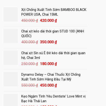
Xịt Chống Xuất Tinh Sớm BAMBOO BLACK
POWER USA, Chai 15ML
Giá
Giá
450.000
₫
420.000
₫
gốc
hiện
là:
tại
Chai xịt kéo dài thời gian STUD 100 (ANH
450.000 ₫.
là:
QUỐC)
420.000 ₫.
Giá
Giá
400.000
₫
350.000
₫
gốc
hiện
là:
tại
Chai xịt Sìn sú Ê Đê kéo dài thời gian quan
400.000 ₫.
là:
hệ, Chai 3ml
350.000 ₫.
Giá
Giá
250.000
₫
180.000
₫
gốc
hiện
là:
tại
Dynamo Delay – Chai Thuốc Xịt Chống
250.000 ₫.
là:
Xuất Tinh Sớm Hàng Đầu Tại Mỹ
180.000 ₫.
Giá
Giá
550.000
₫
450.000
₫
gốc
hiện
là:
tại
Kẹo Ngậm Tình Yêu Dentiste' Love Mint vị
550.000 ₫.
là:
Bạc Hà Thái Lan
450.000 ₫.