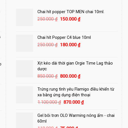
i
Chai hít popper TOP MEN chai 10ml.
Giá
Giá
250.000
₫
150.000
₫
gốc
hiện
là:
tại
250.000 ₫.
là:
Chai hít Popper C4 blue 10ml
ỹ
150.000 ₫.
Giá
Giá
250.000
₫
180.000
₫
gốc
hiện
là:
tại
250.000 ₫.
là:
Xịt kéo dài thời gian Orgie Time Lag thảo
o
180.000 ₫.
dược
Giá
Giá
850.000
₫
800.000
₫
gốc
hiện
là:
tại
Trứng rung tình yêu Flamigo điều khiển từ
850.000 ₫.
là:
xa bằng ứng dụng điện thoại
800.000 ₫.
Giá
Giá
1.100.000
₫
870.000
₫
gốc
hiện
là:
tại
Gel bôi trơn OLO Warming nóng ấm - chai
1.100.000 ₫.
là:
60ml
870.000 ₫.