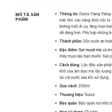
Thông tin
: Durex Ylang Ylang
MÔ TẢ SẢN
PHẨM
mái cho các nàng khỏi nỗi lo 
không mất đi sự lãng mạn ban
dễ dàng hơn. Phù hợp những bạ
Thành phần
: Gốc nước an toàn
Đặc điểm
:
Gel mượt mà
và êm
mây mưa nào bạn muốn. Sản ph
Cách dùng
: Lắc đều sản phẩm
khô của âm đạo mà lấy lượng g
lại với nước sau khi sử dụng.
Quy cách
: 200ml
Thương hiệu
: Durex
Bảo quản
: Bảo quản nơi khô r
Hạn sử dụng
: 03 năm