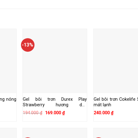
-13%
ing nóng
Gel bôi trơn Durex Play
Gel bôi trơn Cokelif
Strawberry hương dâu
mát lạnh
100ml/chai
Giá
Giá
194.000
₫
169.000
₫
240.000
₫
gốc
hiện
là:
tại
194.000 ₫.
là:
00 ₫.
169.000 ₫.