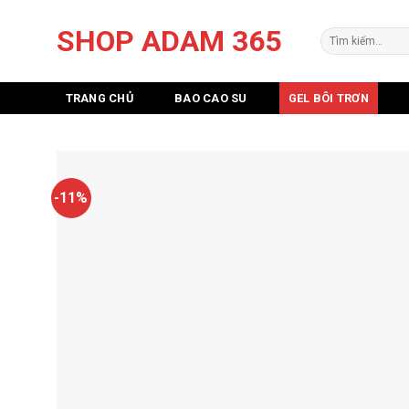
Skip
SHOP ADAM 365
to
Tìm
kiếm:
content
TRANG CHỦ
BAO CAO SU
GEL BÔI TRƠN
-11%