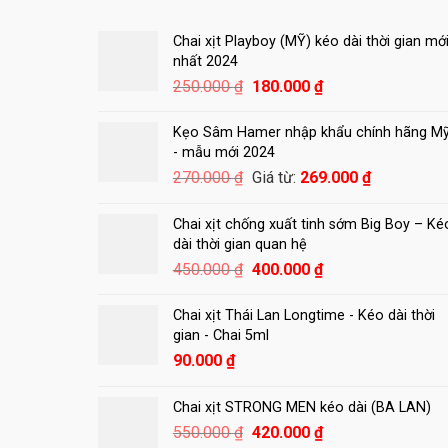
Chai xịt Playboy (MỸ) kéo dài thời gian mớ
nhất 2024
Giá
Giá
250.000
₫
180.000
₫
gốc
hiện
là:
tại
Kẹo Sâm Hamer nhập khẩu chính hãng M
250.000 ₫.
là:
- mẫu mới 2024
180.000 ₫.
270.000
₫
Giá từ:
269.000
₫
Chai xịt chống xuất tinh sớm Big Boy – Ké
dài thời gian quan hệ
Giá
Giá
450.000
₫
400.000
₫
gốc
hiện
là:
tại
Chai xịt Thái Lan Longtime - Kéo dài thời
450.000 ₫.
là:
gian - Chai 5ml
400.000 ₫.
90.000
₫
Chai xịt STRONG MEN kéo dài (BA LAN)
Giá
Giá
550.000
₫
420.000
₫