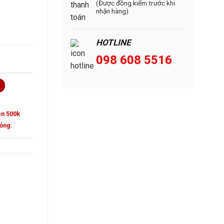
(Được đồng kiểm trước khi
nhận hàng)
Ylang Ylang - Chai 200ml số lượng
HOTLINE
098 608 5516
ên 500k
mỏng.