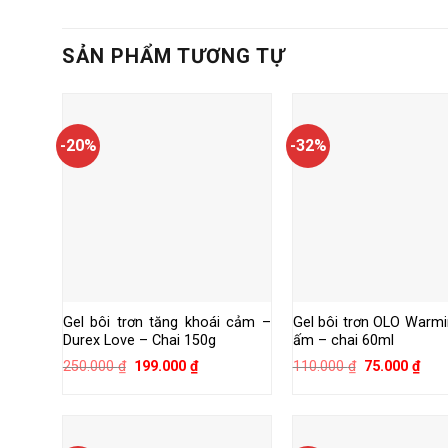
SẢN PHẨM TƯƠNG TỰ
-20%
-32%
Gel bôi trơn tăng khoái cảm –
Gel bôi trơn OLO Warm
Durex Love – Chai 150g
ấm – chai 60ml
Giá
Giá
Giá
Giá
250.000
₫
199.000
₫
110.000
₫
75.000
₫
gốc
hiện
gốc
hiện
là:
tại
là:
tại
250.000 ₫.
là:
110.000 ₫.
là:
199.000 ₫.
75.0