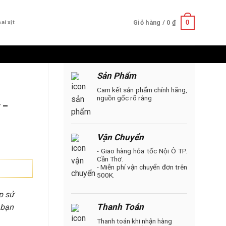
0
Giỏ hàng /
0
₫
ai xịt
Sản Phẩm
Cam kết sản phẩm chính hãng,
nguồn gốc rõ ràng
 –
Vận Chuyển
- Giao hàng hỏa tốc Nội Ô TP.
Cần Thơ.
- Miễn phí vận chuyển đơn trên
500K.
p sử
Thanh Toán
 bạn
Thanh toán khi nhận hàng