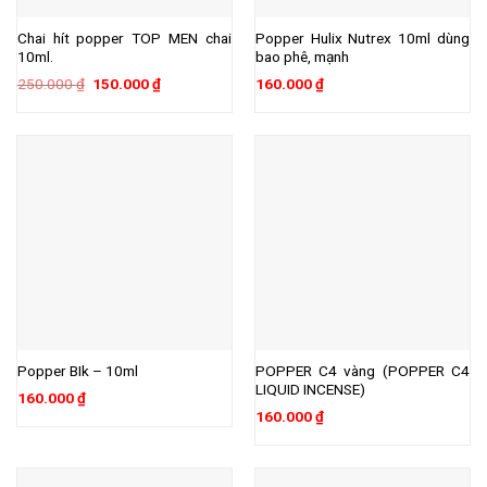
Chai hít popper TOP MEN chai
Popper Hulix Nutrex 10ml dùng
10ml.
bao phê, mạnh
Giá
Giá
250.000
₫
150.000
₫
160.000
₫
gốc
hiện
là:
tại
250.000 ₫.
là:
150.000 ₫.
Popper BIk – 10ml
POPPER C4 vàng (POPPER C4
LIQUID INCENSE)
160.000
₫
160.000
₫