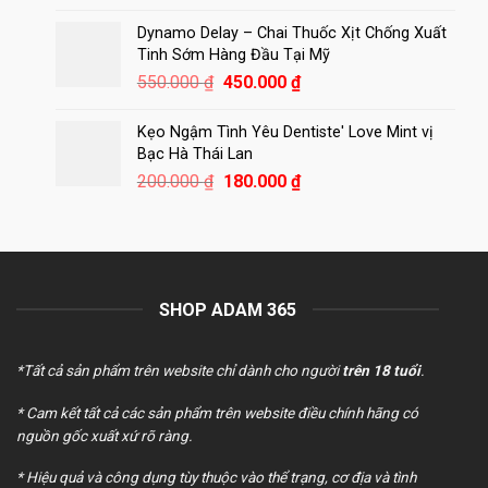
gốc
hiện
là:
tại
Dynamo Delay – Chai Thuốc Xịt Chống Xuất
250.000 ₫.
là:
Tinh Sớm Hàng Đầu Tại Mỹ
180.000 ₫.
Giá
Giá
550.000
₫
450.000
₫
gốc
hiện
là:
tại
Kẹo Ngậm Tình Yêu Dentiste' Love Mint vị
550.000 ₫.
là:
Bạc Hà Thái Lan
450.000 ₫.
Giá
Giá
200.000
₫
180.000
₫
gốc
hiện
là:
tại
200.000 ₫.
là:
180.000 ₫.
SHOP ADAM 365
*Tất cả sản phẩm trên website chỉ dành cho người
trên 18 tuổi
.
* Cam kết tất cả các sản phẩm trên website điều chính hãng có
nguồn gốc xuất xứ rõ ràng.
* Hiệu quả và công dụng tùy thuộc vào thể trạng, cơ địa và tình