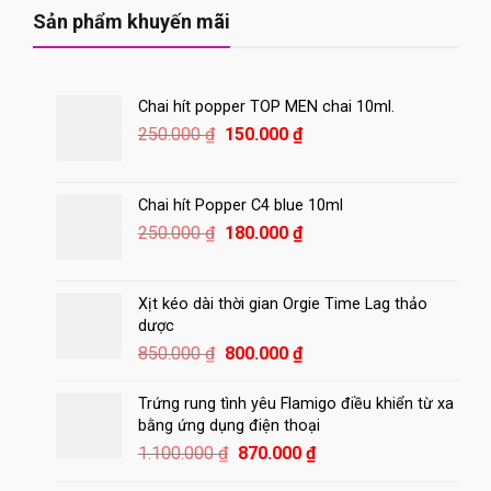
420.000 ₫.
Sản phẩm khuyến mãi
Chai hít popper TOP MEN chai 10ml.
Giá
Giá
250.000
₫
150.000
₫
gốc
hiện
là:
tại
250.000 ₫.
là:
Chai hít Popper C4 blue 10ml
150.000 ₫.
Giá
Giá
250.000
₫
180.000
₫
gốc
hiện
là:
tại
250.000 ₫.
là:
Xịt kéo dài thời gian Orgie Time Lag thảo
180.000 ₫.
dược
Giá
Giá
850.000
₫
800.000
₫
gốc
hiện
là:
tại
Trứng rung tình yêu Flamigo điều khiển từ xa
850.000 ₫.
là:
bằng ứng dụng điện thoại
800.000 ₫.
Giá
Giá
1.100.000
₫
870.000
₫
gốc
hiện