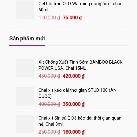
là:
tại
Gel bôi trơn OLO Warming nóng ấm - chai
1.100.000 ₫.
là:
60ml
870.000 ₫.
Giá
Giá
110.000
₫
75.000
₫
gốc
hiện
là:
tại
110.000 ₫.
là:
Sản phẩm mới
75.000 ₫.
Xịt Chống Xuất Tinh Sớm BAMBOO BLACK
POWER USA, Chai 15ML
Giá
Giá
450.000
₫
420.000
₫
gốc
hiện
là:
tại
Chai xịt kéo dài thời gian STUD 100 (ANH
450.000 ₫.
là:
QUỐC)
420.000 ₫.
Giá
Giá
400.000
₫
350.000
₫
gốc
hiện
là:
tại
Chai xịt Sìn sú Ê Đê kéo dài thời gian quan
400.000 ₫.
là:
hệ, Chai 3ml
350.000 ₫.
Giá
Giá
250.000
₫
180.000
₫