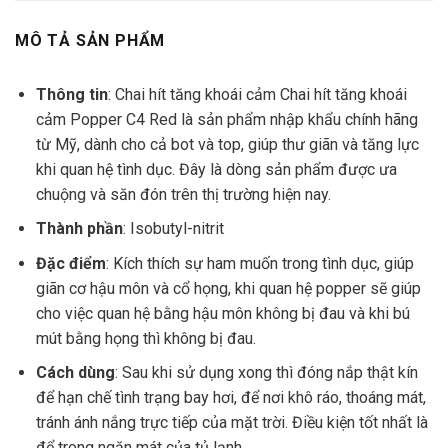
MÔ TẢ SẢN PHẨM
Thông tin
: C
hai hít tăng khoái cảm Chai hít tăng khoái
cảm Popper C4 Red
là sản phẩm nhập khẩu chính hãng
từ Mỹ, dành cho cả bot và top, giúp thư giãn và tăng lực
khi quan hệ tình dục. Đây là dòng sản phẩm được ưa
chuộng và săn đón trên thị trường hiện nay.
Thành phần
: Isobutyl-nitrit
Đặc điểm
: Kích thích sự ham muốn trong tình dục, giúp
giãn cơ hậu môn và cổ họng, khi quan hệ popper sẽ giúp
cho việc quan hệ bằng hậu môn không bị đau và khi bú
mút bằng họng thì không bị đau.
Cách dùng
: Sau khi sử dụng xong thì đóng nắp thật kín
để hạn chế tình trạng bay hơi, để nơi khô ráo, thoáng mát,
tránh ánh nắng trực tiếp của mặt trời. Điều kiện tốt nhất là
để trong ngăn mát của tủ lạnh.