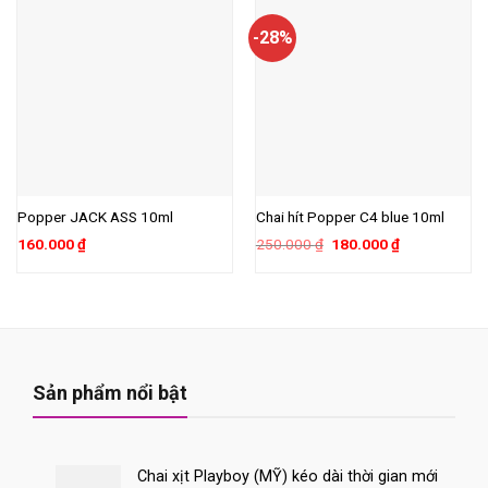
-28%
Popper JACK ASS 10ml
Chai hít Popper C4 blue 10ml
Giá
Giá
160.000
₫
250.000
₫
180.000
₫
gốc
hiện
là:
tại
250.000 ₫.
là:
180.000 ₫.
Sản phẩm nổi bật
Chai xịt Playboy (MỸ) kéo dài thời gian mới