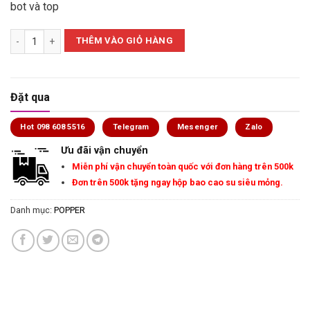
bot và top
Chai hít Popper C4 RED 10ml số lượng
THÊM VÀO GIỎ HÀNG
Đặt qua
Hot 098 608 5516
Telegram
Mesenger
Zalo
Ưu đãi vận chuyển
Miễn phí vận chuyển toàn quốc với đơn hàng trên 500k
Đơn trên 500k tặng ngay hộp bao cao su siêu mỏng.
Danh mục:
POPPER