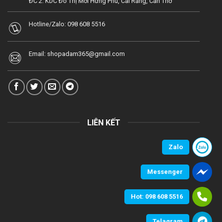
ĐC 2: KDC Đô Thị Mới Hưng Phú, Cái Răng, Cần Thơ
Hotline/Zalo:
098 608 5516
Email:
shopadam365@gmail.com
LIÊN KẾT
Zalo
Messenger
Hot: 098 608 5516
Telagram