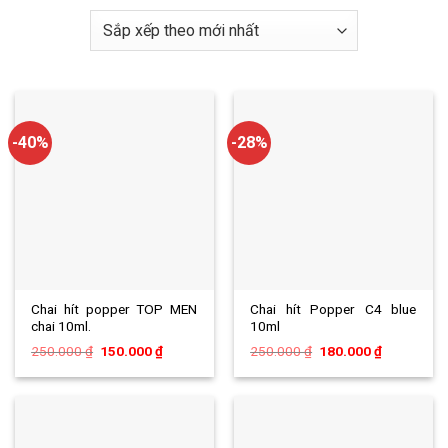
-40%
-28%
Chai hít popper TOP MEN
Chai hít Popper C4 blue
chai 10ml.
10ml
Giá
Giá
Giá
Giá
250.000
₫
150.000
₫
250.000
₫
180.000
₫
gốc
hiện
gốc
hiện
là:
tại
là:
tại
250.000 ₫.
là:
250.000 ₫.
là:
150.000 ₫.
180.000 ₫.