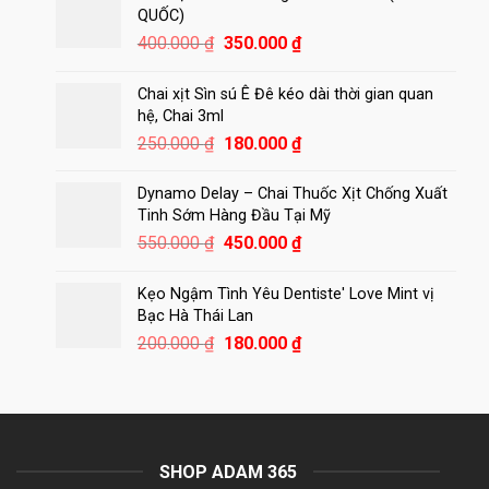
450.000 ₫.
là:
QUỐC)
420.000 ₫.
Giá
Giá
400.000
₫
350.000
₫
gốc
hiện
là:
tại
Chai xịt Sìn sú Ê Đê kéo dài thời gian quan
400.000 ₫.
là:
hệ, Chai 3ml
350.000 ₫.
Giá
Giá
250.000
₫
180.000
₫
gốc
hiện
là:
tại
Dynamo Delay – Chai Thuốc Xịt Chống Xuất
250.000 ₫.
là:
Tinh Sớm Hàng Đầu Tại Mỹ
180.000 ₫.
Giá
Giá
550.000
₫
450.000
₫
gốc
hiện
là:
tại
Kẹo Ngậm Tình Yêu Dentiste' Love Mint vị
550.000 ₫.
là:
Bạc Hà Thái Lan
450.000 ₫.
Giá
Giá
200.000
₫
180.000
₫
gốc
hiện
là:
tại
200.000 ₫.
là:
180.000 ₫.
SHOP ADAM 365