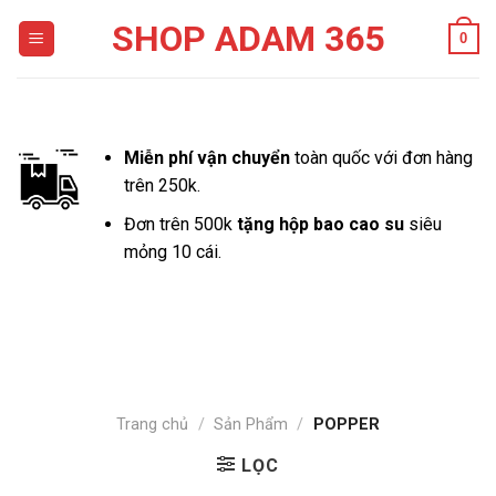
Skip
SHOP ADAM 365
0
to
content
Miễn phí vận chuyển
toàn quốc với đơn hàng
trên 250k.
Đơn trên 500k
tặng hộp bao cao su
siêu
mỏng 10 cái.
Trang chủ
/
Sản Phẩm
/
POPPER
LỌC