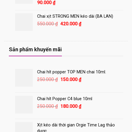
400.000 ₫.
90.000
₫
Chai xịt STRONG MEN kéo dài (BA LAN)
Giá
Giá
550.000
₫
420.000
₫
gốc
hiện
là:
tại
550.000 ₫.
là:
420.000 ₫.
Sản phẩm khuyến mãi
Chai hít popper TOP MEN chai 10ml.
Giá
Giá
250.000
₫
150.000
₫
gốc
hiện
là:
tại
250.000 ₫.
là:
Chai hít Popper C4 blue 10ml
150.000 ₫.
Giá
Giá
250.000
₫
180.000
₫
gốc
hiện
là:
tại
250.000 ₫.
là:
Xịt kéo dài thời gian Orgie Time Lag thảo
180.000 ₫.
dược