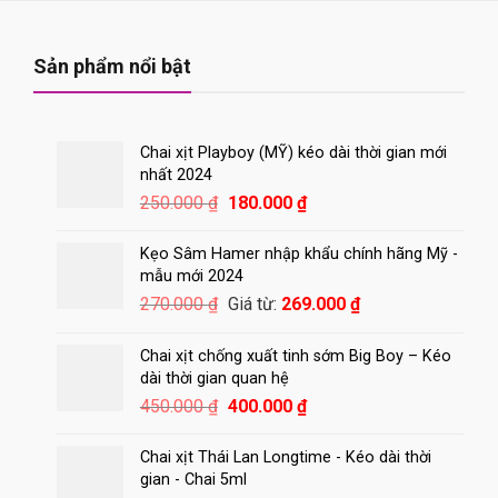
Sản phẩm nổi bật
Chai xịt Playboy (MỸ) kéo dài thời gian mới
nhất 2024
Giá
Giá
250.000
₫
180.000
₫
gốc
hiện
là:
tại
Kẹo Sâm Hamer nhập khẩu chính hãng Mỹ -
250.000 ₫.
là:
mẫu mới 2024
180.000 ₫.
270.000
₫
Giá từ:
269.000
₫
Chai xịt chống xuất tinh sớm Big Boy – Kéo
dài thời gian quan hệ
Giá
Giá
450.000
₫
400.000
₫
gốc
hiện
là:
tại
Chai xịt Thái Lan Longtime - Kéo dài thời
450.000 ₫.
là:
gian - Chai 5ml