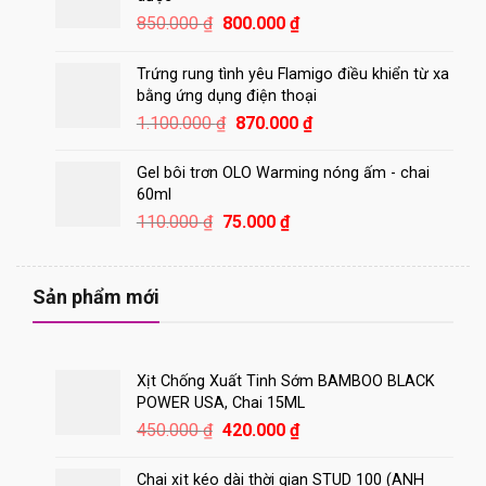
Giá
Giá
850.000
₫
800.000
₫
gốc
hiện
là:
tại
Trứng rung tình yêu Flamigo điều khiển từ xa
850.000 ₫.
là:
bằng ứng dụng điện thoại
800.000 ₫.
Giá
Giá
1.100.000
₫
870.000
₫
gốc
hiện
là:
tại
Gel bôi trơn OLO Warming nóng ấm - chai
1.100.000 ₫.
là:
60ml
870.000 ₫.
Giá
Giá
110.000
₫
75.000
₫
gốc
hiện
là:
tại
110.000 ₫.
là:
Sản phẩm mới
75.000 ₫.
Xịt Chống Xuất Tinh Sớm BAMBOO BLACK
POWER USA, Chai 15ML
Giá
Giá
450.000
₫
420.000
₫
gốc
hiện
là:
tại
Chai xịt kéo dài thời gian STUD 100 (ANH