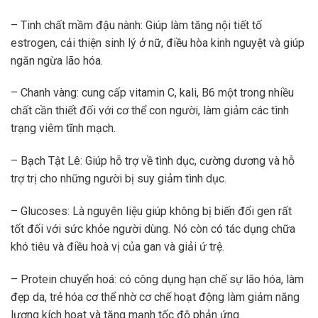
– Tinh chất mầm đậu nành: Giúp làm tăng nội tiết tố
estrogen, cải thiện sinh lý ở nữ, điều hòa kinh nguyệt và giúp
ngăn ngừa lão hóa.
– Chanh vàng: cung cấp vitamin C, kali, B6 một trong nhiều
chất cần thiết đối với cơ thể con người, làm giảm các tình
trạng viêm tĩnh mạch.
– Bạch Tật Lê: Giúp hỗ trợ về tình dục, cường dương và hỗ
trợ trị cho những người bị suy giảm tình dục.
– Glucoses: Là nguyên liệu giúp không bị biến đổi gen rất
tốt đối với sức khỏe người dùng. Nó còn có tác dụng chữa
khó tiêu và điều hoà vị của gan và giải ứ trệ.
– Protein chuyển hoá: có công dụng hạn chế sự lão hóa, làm
đẹp da, trẻ hóa cơ thể nhờ cơ chế hoạt động làm giảm năng
lượng kích hoạt và tăng mạnh tốc độ phản ứng.