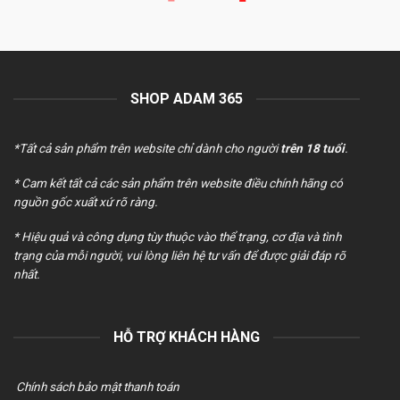
gốc
hiện
là:
tại
200.000 ₫.
là:
180.000 ₫.
SHOP ADAM 365
*Tất cả sản phẩm trên website chỉ dành cho người
trên 18 tuổi
.
* Cam kết tất cả các sản phẩm trên website điều chính hãng có
nguồn gốc xuất xứ rõ ràng.
* Hiệu quả và công dụng tùy thuộc vào thể trạng, cơ địa và tình
trạng của mỗi người, vui lòng liên hệ tư vấn để được giải đáp rõ
nhất.
HỖ TRỢ KHÁCH HÀNG
Chính sách bảo mật thanh toán