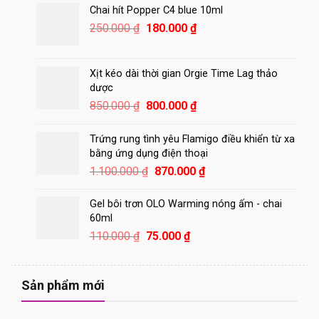
250.000 ₫.
là:
Chai hít Popper C4 blue 10ml
150.000 ₫.
Giá
Giá
250.000
₫
180.000
₫
gốc
hiện
là:
tại
250.000 ₫.
là:
Xịt kéo dài thời gian Orgie Time Lag thảo
180.000 ₫.
dược
Giá
Giá
850.000
₫
800.000
₫
gốc
hiện
là:
tại
Trứng rung tình yêu Flamigo điều khiển từ xa
850.000 ₫.
là:
bằng ứng dụng điện thoại
800.000 ₫.
Giá
Giá
1.100.000
₫
870.000
₫
gốc
hiện
là:
tại
Gel bôi trơn OLO Warming nóng ấm - chai
1.100.000 ₫.
là:
60ml
870.000 ₫.
Giá
Giá
110.000
₫
75.000
₫
gốc
hiện
là:
tại
110.000 ₫.
là:
Sản phẩm mới
75.000 ₫.