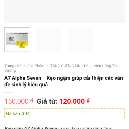
Trang chủ
/
Sản Phẩm
/
TĂNG CƯỜNG SINH LÝ
/
Viên Uống Tăng
Cường
A7 Alpha Seven – Kẹo ngậm giúp cải thiện các vấn
đề sinh lý hiệu quả
150.000
₫
Giá từ:
120.000
₫
Đã bán: 394
Kẹo sâm A7 Alpha Seven
là loại kẹo ngậm giúp tăng