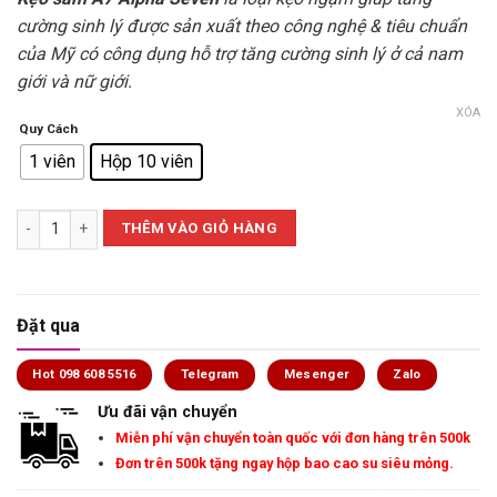
cường sinh lý được sản xuất theo công nghệ & tiêu chuẩn
của Mỹ có công dụng hỗ trợ tăng cường sinh lý ở cả nam
giới và nữ giới.
XÓA
Quy Cách
1 viên
Hộp 10 viên
A7 Alpha Seven – Kẹo ngậm giúp cải thiện các vấn đề sinh lý hiệu quả
THÊM VÀO GIỎ HÀNG
Đặt qua
Hot 098 608 5516
Telegram
Mesenger
Zalo
Ưu đãi vận chuyển
Miễn phí vận chuyển toàn quốc với đơn hàng trên 500k
Đơn trên 500k tặng ngay hộp bao cao su siêu mỏng.