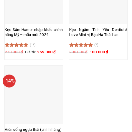
Kẹo Sâm Hamer nhập khẩu chính
Kẹo Ngậm Tình Yêu Dentiste’
hãng Mỹ – mẫu mới 2024
Love Mint vị Bạc Hà Thái Lan
(13)
(6)
Giá
Giá
Được xếp
270.000
₫
Giá từ:
269.000
₫
Được xếp
200.000
₫
180.000
₫
gốc
hiện
hạng
4.77
hạng
5.00
là:
tại
5 sao
5 sao
200.000 ₫.
là:
180.000 ₫.
-14%
Viên uống ngựa thái (chính hãng)