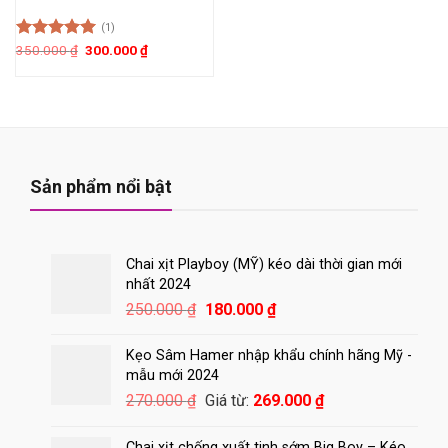
(1)
Giá
Giá
Được xếp
350.000
₫
300.000
₫
gốc
hiện
hạng
5.00
là:
tại
5 sao
350.000 ₫.
là:
300.000 ₫.
Sản phẩm nổi bật
Chai xịt Playboy (MỸ) kéo dài thời gian mới
nhất 2024
Giá
Giá
250.000
₫
180.000
₫
gốc
hiện
là:
tại
Kẹo Sâm Hamer nhập khẩu chính hãng Mỹ -
250.000 ₫.
là:
mẫu mới 2024
180.000 ₫.
270.000
₫
Giá từ:
269.000
₫
Chai xịt chống xuất tinh sớm Big Boy – Kéo