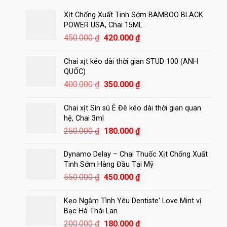
Xịt Chống Xuất Tinh Sớm BAMBOO BLACK
POWER USA, Chai 15ML
Giá
Giá
450.000
₫
420.000
₫
gốc
hiện
là:
tại
Chai xịt kéo dài thời gian STUD 100 (ANH
450.000 ₫.
là:
QUỐC)
420.000 ₫.
Giá
Giá
400.000
₫
350.000
₫
gốc
hiện
là:
tại
Chai xịt Sìn sú Ê Đê kéo dài thời gian quan
400.000 ₫.
là:
hệ, Chai 3ml
350.000 ₫.
Giá
Giá
250.000
₫
180.000
₫
gốc
hiện
là:
tại
Dynamo Delay – Chai Thuốc Xịt Chống Xuất
250.000 ₫.
là:
Tinh Sớm Hàng Đầu Tại Mỹ
180.000 ₫.
Giá
Giá
550.000
₫
450.000
₫
gốc
hiện
là:
tại
Kẹo Ngậm Tình Yêu Dentiste' Love Mint vị
550.000 ₫.
là:
Bạc Hà Thái Lan
450.000 ₫.
Giá
Giá
200.000
₫
180.000
₫