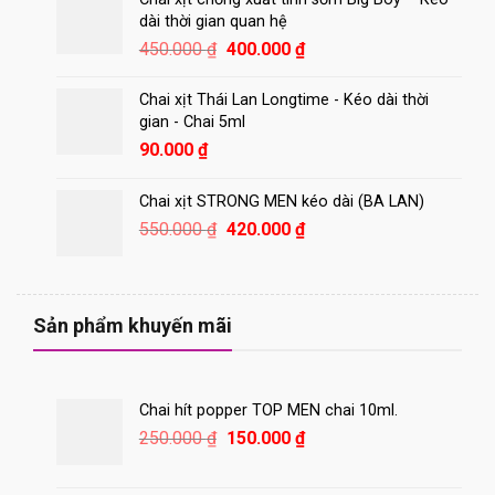
dài thời gian quan hệ
Giá
Giá
450.000
₫
400.000
₫
gốc
hiện
là:
tại
Chai xịt Thái Lan Longtime - Kéo dài thời
450.000 ₫.
là:
gian - Chai 5ml
400.000 ₫.
90.000
₫
Chai xịt STRONG MEN kéo dài (BA LAN)
Giá
Giá
550.000
₫
420.000
₫
gốc
hiện
là:
tại
550.000 ₫.
là:
420.000 ₫.
Sản phẩm khuyến mãi
Chai hít popper TOP MEN chai 10ml.
Giá
Giá
250.000
₫
150.000
₫
gốc
hiện
là:
tại