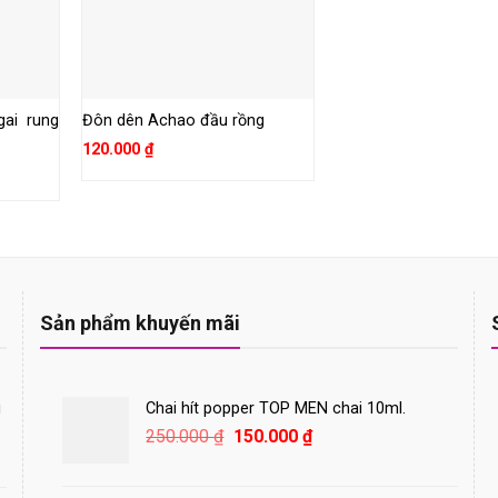
ai rung
Đôn dên Achao đầu rồng
120.000
₫
Sản phẩm khuyến mãi
i
Chai hít popper TOP MEN chai 10ml.
Giá
Giá
250.000
₫
150.000
₫
gốc
hiện
là:
tại