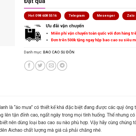
Đặt qua
Hot 098 608 5516
Telegram
Mesenger
Zalo
Ưu đãi vận chuyển
Miễn phí vận chuyển toàn quốc với đơn hàng tr
Đơn trên 500k tặng ngay hộp bao cao su siêu 
Danh mục:
BAO CAO SU ĐÔN
h là “áo mưa” có thiết kế khá đặc biệt đang được các quý ông t
 lên tận đỉnh cao, ngất ngây trong mọi tình huống. Thế nhưng có 
biết nên dùng loại bao cao su nào phù hợp. Vậy hãy cùng chúng t
dên Aichao chất lượng mà giá cả phải chăng nhé.