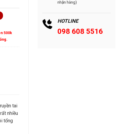
nhận hàng)
HOTLINE
098 608 5516
ên 500k
mỏng.
ruyền tai
rất nhiều
ôi tổng