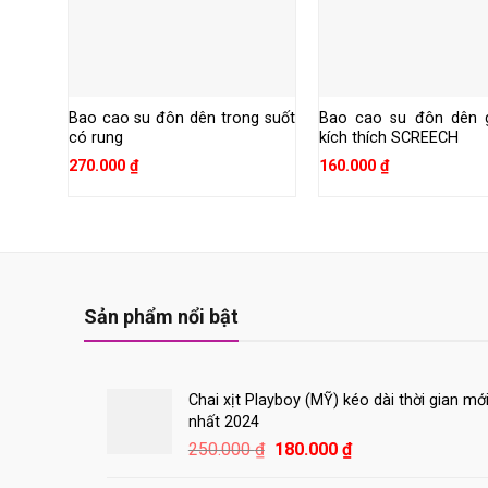
Bao cao su đôn dên trong suốt
Bao cao su đôn dên g
có rung
kích thích SCREECH
270.000
₫
160.000
₫
Sản phẩm nổi bật
Chai xịt Playboy (MỸ) kéo dài thời gian mớ
nhất 2024
Giá
Giá
250.000
₫
180.000
₫
gốc
hiện