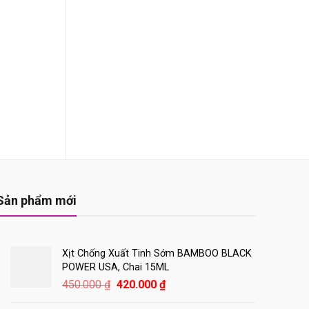
Sản phẩm mới
Xịt Chống Xuất Tinh Sớm BAMBOO BLACK
POWER USA, Chai 15ML
Giá
Giá
450.000
₫
420.000
₫
gốc
hiện