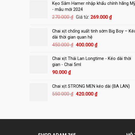
là:
tại
Kẹo Sâm Hamer nhập khẩu chính hãng M
250.000 ₫.
là:
- mẫu mới 2024
180.000 ₫.
270.000
₫
Giá từ:
269.000
₫
Chai xịt chống xuất tinh sớm Big Boy – Ké
dài thời gian quan hệ
Giá
Giá
450.000
₫
400.000
₫
gốc
hiện
là:
tại
Chai xịt Thái Lan Longtime - Kéo dài thời
450.000 ₫.
là:
gian - Chai 5ml
400.000 ₫.
90.000
₫
Chai xịt STRONG MEN kéo dài (BA LAN)
Giá
Giá
550.000
₫
420.000
₫
gốc
hiện
là:
tại
550.000 ₫.
là:
420.000 ₫.