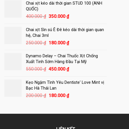
là:
tại
Chai xịt kéo dài thời gian STUD 100 (ANH
450.000 ₫.
là:
QUỐC)
420.000 ₫.
Giá
Giá
400.000
₫
350.000
₫
gốc
hiện
là:
tại
Chai xịt Sìn sú Ê Đê kéo dài thời gian quan
400.000 ₫.
là:
hệ, Chai 3ml
350.000 ₫.
Giá
Giá
250.000
₫
180.000
₫
gốc
hiện
là:
tại
Dynamo Delay – Chai Thuốc Xịt Chống
250.000 ₫.
là:
Xuất Tinh Sớm Hàng Đầu Tại Mỹ
180.000 ₫.
Giá
Giá
550.000
₫
450.000
₫
gốc
hiện
là:
tại
Kẹo Ngậm Tình Yêu Dentiste' Love Mint vị
550.000 ₫.
là:
Bạc Hà Thái Lan
450.000 ₫.
Giá
Giá
200.000
₫
180.000
₫
gốc
hiện
là:
tại
200.000 ₫.
là:
180.000 ₫.