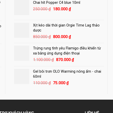
250.000 ₫.
là:
Chai hít Popper C4 blue 10ml
ỹ
150.000 ₫.
Giá
Giá
250.000
₫
180.000
₫
gốc
hiện
là:
tại
250.000 ₫.
là:
Xịt kéo dài thời gian Orgie Time Lag thảo
o
180.000 ₫.
dược
Giá
Giá
850.000
₫
800.000
₫
gốc
hiện
là:
tại
Trứng rung tình yêu Flamigo điều khiển từ
850.000 ₫.
là:
xa bằng ứng dụng điện thoại
800.000 ₫.
Giá
Giá
1.100.000
₫
870.000
₫
gốc
hiện
là:
tại
Gel bôi trơn OLO Warming nóng ấm - chai
1.100.000 ₫.
là:
60ml
870.000 ₫.
Giá
Giá
110.000
₫
75.000
₫
gốc
hiện
là:
tại
110.000 ₫.
là:
75.000 ₫.