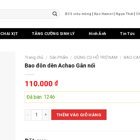
|
|
|
BCS siêu mỏng
Kẹo Hamer
Ngựa Thái
Ch
CHAI XỊT
TĂNG CƯỜNG SINH LÝ
Hình Ảnh
Tin Tức
Trang chủ
/
Sản Phẩm
/
DỤNG CỤ HỖ TRỢ NAM
/
BAO CA
Bao đôn dên Achao Gân nổi
110.000
₫
Đã bán: 1246
Bao đôn dên Achao Gân nổi số lượng
THÊM VÀO GIỎ HÀNG