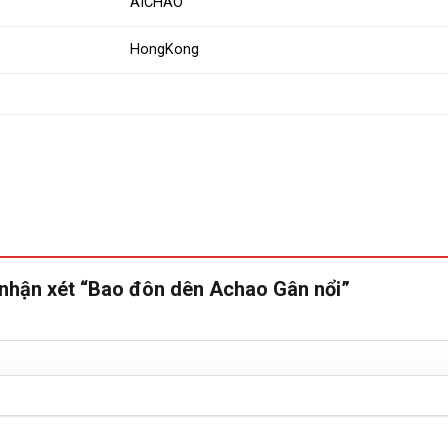
AICHAO
HongKong
n nhận xét “Bao đôn dên Achao Gân nổi”