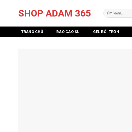
Skip
SHOP ADAM 365
to
Tìm
kiếm:
content
TRANG CHỦ
BAO CAO SU
GEL BÔI TRƠN