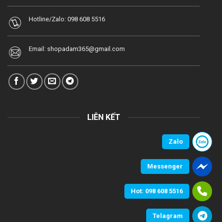
Hotline/Zalo:
098 608 5516
Email:
shopadam365@gmail.com
LIÊN KẾT
Zalo
Messenger
Hot: 098 608 5516
Telagram