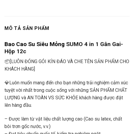
MÔ TẢ SẢN PHẨM
Bao Cao Su Siêu Mỏng
SUMO 4 in 1 Gân Gai-
Hộp 12c
📦[LUÔN ĐÓNG GÓI KÍN ĐÁO VÀ CHE TÊN SẢN PHẨM CHO
KHÁCH HÀNG]
💎Luôn muốn mang đến cho bạn những trải nghiệm cảm xúc
tuyệt vời nhất trong cuộc sống với những SẢN PHẨM CHẤT
LƯỢNG và AN TOÀN VS SỨC KHỎE khách hàng được đặt
lên hàng đầu.
– Được làm từ vật liệu chất lượng cao (Cao su latex, chất
bôi trơn gốc nước, v.v.)
– Đạt tiêu chuẩn quốc tế, kiểm tra nghiêm ngặt