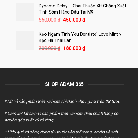
là:
tại
Dynamo Delay – Chai Thuốc Xịt Chống Xuất
250.000 ₫.
là:
Tinh Sớm Hàng Đầu Tại Mỹ
180.000 ₫.
Giá
Giá
550.000
₫
450.000
₫
gốc
hiện
là:
tại
Kẹo Ngậm Tình Yêu Dentiste' Love Mint vị
550.000 ₫.
là:
Bạc Hà Thái Lan
450.000 ₫.
Giá
Giá
200.000
₫
180.000
₫
gốc
hiện
là:
tại
200.000 ₫.
là:
180.000 ₫.
SHOP ADAM 365
*Tất cả sản phẩm trên website chỉ dành cho người
trên 18 tuổi
.
* Cam kết tất cả các sản phẩm trên website điều chính hãng có
nguồn gốc xuất xứ rõ ràng.
* Hiệu quả và công dụng tùy thuộc vào thể trạng, cơ địa và tình