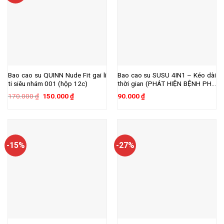
Bao cao su QUINN Nude Fit gai li
Bao cao su SUSU 4IN1 – Kéo dài
ti siêu nhám 001 (hộp 12c)
thời gian (PHÁT HIỆN BỆNH PHỤ
NỮ)- hộp 12c
Giá
Giá
170.000
₫
150.000
₫
90.000
₫
gốc
hiện
là:
tại
170.000 ₫.
là:
150.000 ₫.
-15%
-27%