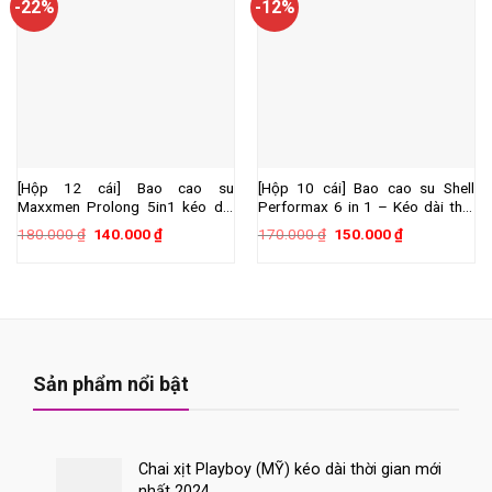
-22%
-12%
[Hộp 12 cái] Bao cao su
[Hộp 10 cái] Bao cao su Shell
Maxxmen Prolong 5in1 kéo dài
Performax 6 in 1 – Kéo dài thời
thời gian, gai nổi lớn
gian
Giá
Giá
Giá
Giá
180.000
₫
140.000
₫
170.000
₫
150.000
₫
gốc
hiện
gốc
hiện
là:
tại
là:
tại
180.000 ₫.
là:
170.000 ₫.
là:
140.000 ₫.
150.000 ₫.
Sản phẩm nổi bật
Chai xịt Playboy (MỸ) kéo dài thời gian mới
nhất 2024