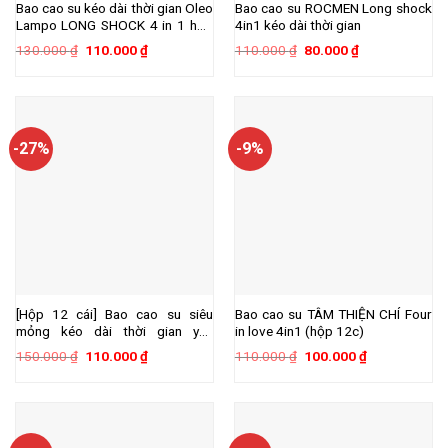
Bao cao su kéo dài thời gian Oleo
Bao cao su ROCMEN Long shock
Lampo LONG SHOCK 4 in 1 hộp
4in1 kéo dài thời gian
12 cái
Giá
Giá
Giá
Giá
130.000
₫
110.000
₫
110.000
₫
80.000
₫
gốc
hiện
gốc
hiện
là:
tại
là:
tại
130.000 ₫.
là:
110.000 ₫.
là:
110.000 ₫.
80.000 ₫.
-27%
-9%
[Hộp 12 cái] Bao cao su siêu
Bao cao su TÂM THIỆN CHÍ Four
mỏng kéo dài thời gian yêu
in love 4in1 (hộp 12c)
Power Men Type hộp 12 cái
Giá
Giá
Giá
Giá
150.000
₫
110.000
₫
110.000
₫
100.000
₫
gốc
hiện
gốc
hiện
là:
tại
là:
tại
150.000 ₫.
là:
110.000 ₫.
là:
110.000 ₫.
100.000 ₫.