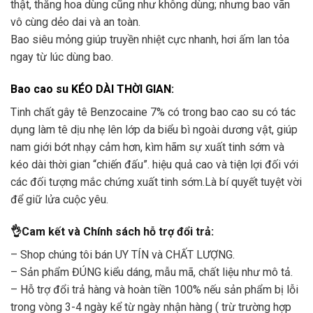
thật, thăng hoa dùng cũng như không dùng; nhưng bao vãn
vô cùng dẻo dai và an toàn.
Bao siêu mỏng giúp truyền nhiệt cực nhanh, hơi ấm lan tỏa
ngay từ lúc dùng bao.
Bao cao su KÉO DÀI THỜI GIAN
:
Tinh chất gây tê Benzocaine 7% có trong bao cao su có tác
dụng làm tê dịu nhẹ lên lớp da biểu bì ngoài dương vật, giúp
nam giới bớt nhạy cảm hơn, kìm hãm sự xuất tinh sớm và
kéo dài thời gian “chiến đấu”. hiệu quả cao và tiện lợi đối với
các đối tượng mắc chứng xuất tinh sớm.Là bí quyết tuyệt vời
để giữ lửa cuộc yêu.
👌Cam kết và Chính sách hỗ trợ đổi trả:
– Shop chúng tôi bán UY TÍN và CHẤT LƯỢNG.
– Sản phẩm ĐÚNG kiểu dáng, mẫu mã, chất liệu như mô tả.
– Hỗ trợ đổi trả hàng và hoàn tiền 100% nếu sản phẩm bị lỗi
trong vòng 3-4 ngày kể từ ngày nhận hàng ( trừ trường hợp