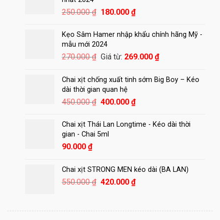
Giá
Giá
250.000
₫
180.000
₫
gốc
hiện
là:
tại
Kẹo Sâm Hamer nhập khẩu chính hãng Mỹ -
250.000 ₫.
là:
mẫu mới 2024
180.000 ₫.
270.000
₫
Giá từ:
269.000
₫
Chai xịt chống xuất tinh sớm Big Boy – Kéo
dài thời gian quan hệ
Giá
Giá
450.000
₫
400.000
₫
gốc
hiện
là:
tại
Chai xịt Thái Lan Longtime - Kéo dài thời
450.000 ₫.
là:
gian - Chai 5ml
400.000 ₫.
90.000
₫
Chai xịt STRONG MEN kéo dài (BA LAN)
Giá
Giá
550.000
₫
420.000
₫
gốc
hiện
là:
tại
550.000 ₫.
là: