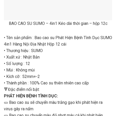
BAO CAO SU SUMO – 4in1 Kéo dài thời gian – hộp 12c
• Tên sản phẩm : Bao cao su Phát Hiện Bệnh Tình Dục SUMO
4in1 Hàng Nội Địa Nhật Hộp 12 cái
• Thương hiệu : SUMO
• Xuất xứ : Nhật Bản
• Số lượng : 12
• Mùi : Không mùi
• Kích cỡ : 52mm+-2
• Thành phần : 100% Cao su thiên nhiên cao cấp
🔻Đặc điểm nổi bật:
PHÁT HIỆN BỆNH TÌNH DỤC:
🥒 Bao cao su sẽ chuyển màu trắng gạo khi phát hiện ra
virus gây ra nấm
🥒 Bao cao su chuyển màu đỏ nhợt máu cá khi phát hiện