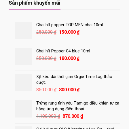
420.000 ₫.
Sản phẩm khuyến mãi
Chai hít popper TOP MEN chai 10ml.
Giá
Giá
250.000
₫
150.000
₫
gốc
hiện
là:
tại
250.000 ₫.
là:
Chai hít Popper C4 blue 10ml
150.000 ₫.
Giá
Giá
250.000
₫
180.000
₫
gốc
hiện
là:
tại
250.000 ₫.
là:
Xịt kéo dài thời gian Orgie Time Lag thảo
180.000 ₫.
dược
Giá
Giá
850.000
₫
800.000
₫
gốc
hiện
là:
tại
Trứng rung tình yêu Flamigo điều khiển từ xa
850.000 ₫.
là:
bằng ứng dụng điện thoại
800.000 ₫.
Giá
Giá
1.100.000
₫
870.000
₫
gốc
hiện
là:
tại