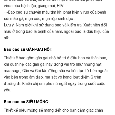
virus của bệnh lậu, giang mai, HIV…
🥒Bao cao su chuyển màu tím khi phát hiện virus của bệnh
sùi mào gà, mụn cóc, mụn rộp sinh dục…
Lưu ý: Nam giới khi sử dụng bao và kiểm tra. Xuất hiện đổi
màu ở trong bao là bệnh của nam, ngoài bao là dấu hiệu của
nữ.
Bao cao su GÂN-GAI NỔI
:
Thiết kế bao gồm gân gai nhỏ bố trí ở đầu bao và thân bao,
khi quan hệ, các gân gai này đóng vai trò như những hạt
massage, Gân và Gai tác động sâu và liên tục từ bên ngoài
vào bên trong âm đạo, ma sát vô hàng loạt điểm G trên
đường đi. Khiến chị em phụ nữ ngất ngây trong suốt cuộc
yêu.
Bao cao su SIÊU MỎNG
:
Thiết kế siêu mỏng sẽ mang đến cho bạn cảm giác chân