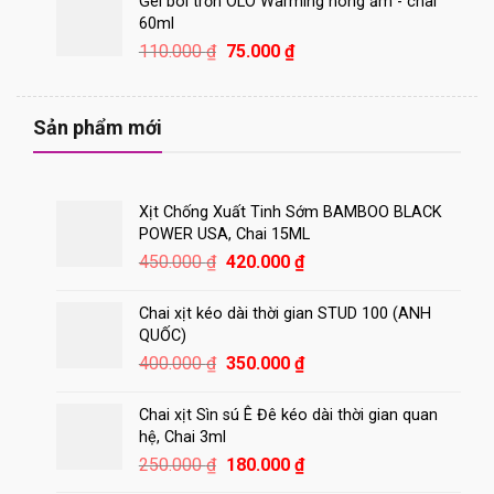
Gel bôi trơn OLO Warming nóng ấm - chai
1.100.000 ₫.
là:
60ml
870.000 ₫.
Giá
Giá
110.000
₫
75.000
₫
gốc
hiện
là:
tại
110.000 ₫.
là:
Sản phẩm mới
75.000 ₫.
Xịt Chống Xuất Tinh Sớm BAMBOO BLACK
POWER USA, Chai 15ML
Giá
Giá
450.000
₫
420.000
₫
gốc
hiện
là:
tại
Chai xịt kéo dài thời gian STUD 100 (ANH
450.000 ₫.
là:
QUỐC)
420.000 ₫.
Giá
Giá
400.000
₫
350.000
₫
gốc
hiện
là:
tại
Chai xịt Sìn sú Ê Đê kéo dài thời gian quan
400.000 ₫.
là:
hệ, Chai 3ml
350.000 ₫.
Giá
Giá
250.000
₫
180.000
₫
gốc
hiện