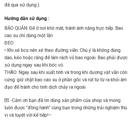
đã qua sử dụng ).
Hướng dẫn sử dụng :
BẢO QUẢN: Để ở nơi khô mát, tránh ánh nắng trực tiếp. Bao
cao su chỉ dùng một lần
ĐEO
• Khi xé bcs nên xé theo đường viền. Chú ý là không dùng
dao, kéo hoặc răng để làm rách vỏ bao ngoài. Bao phải được
sử dụng ngay sau khi bóc vỏ.
THÁO: Ngay sau khi xuất tinh và trong khi dương vật vẫn còn
cứng: giữ chặt bao cao su ở phần gốc và rút từ từ ra khỏi âm
đạo để tránh cho tinh dịch chảy ra ngoài.
💌 -Cảm ơn bạn đã tin dùng sản phẩm của shop và mong
luôn được “đồng hành” cùng bạn trong những trải nghiệm thú
vị và tuyệt vời kế tiếp!–