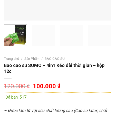
Trang chủ
/
Sản Phẩm
/
BAO CAO SU
Bao cao su SUMO – 4in1 Kéo dài thời gian – hộp
12c
Giá
Giá
120.000
₫
100.000
₫
gốc
hiện
Đã bán: 517
là:
tại
120.000 ₫.
là:
100.000 ₫.
– Được làm từ vật liệu chất lượng cao (Cao su latex, chất