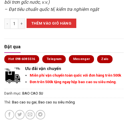
bôi trơn gốc nước, v.v.)
– Đạt tiêu chuẩn quốc tế, kiểm tra nghiêm ngặt
Bao cao su SUMO - 4in1 Kéo dài thời gian - hộp 12c số lượng
THÊM VÀO GIỎ HÀNG
Đặt qua
Hot 098 608 5516
Telegram
Mesenger
Zalo
Ưu đãi vận chuyển
Miễn phí vận chuyển toàn quốc với đơn hàng trên 500k
Đơn trên 500k tặng ngay hộp bao cao su siêu mỏng.
Danh mục:
BAO CAO SU
Thẻ:
Bao cao su gai
,
Bao cao su siêu mỏng