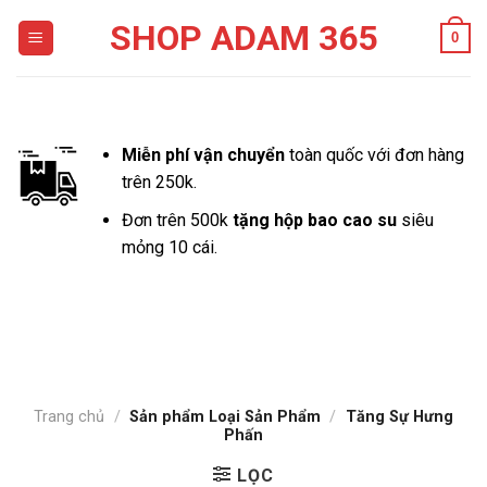
Skip
SHOP ADAM 365
0
to
content
Miễn phí vận chuyển
toàn quốc với đơn hàng
trên 250k.
Đơn trên 500k
tặng hộp bao cao su
siêu
mỏng 10 cái.
Trang chủ
/
Sản phẩm Loại Sản Phẩm
/
Tăng Sự Hưng
Phấn
LỌC