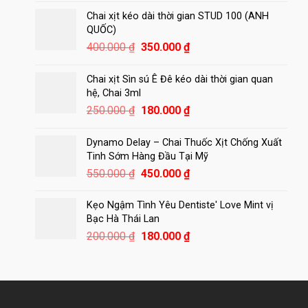
là:
tại
Chai xịt kéo dài thời gian STUD 100 (ANH
450.000 ₫.
là:
QUỐC)
420.000 ₫.
Giá
Giá
400.000
₫
350.000
₫
gốc
hiện
là:
tại
Chai xịt Sìn sú Ê Đê kéo dài thời gian quan
400.000 ₫.
là:
hệ, Chai 3ml
350.000 ₫.
Giá
Giá
250.000
₫
180.000
₫
gốc
hiện
là:
tại
Dynamo Delay – Chai Thuốc Xịt Chống Xuất
250.000 ₫.
là:
Tinh Sớm Hàng Đầu Tại Mỹ
180.000 ₫.
Giá
Giá
550.000
₫
450.000
₫
gốc
hiện
là:
tại
Kẹo Ngậm Tình Yêu Dentiste' Love Mint vị
550.000 ₫.
là:
Bạc Hà Thái Lan
450.000 ₫.
Giá
Giá
200.000
₫
180.000
₫
gốc
hiện
là:
tại
200.000 ₫.
là:
180.000 ₫.