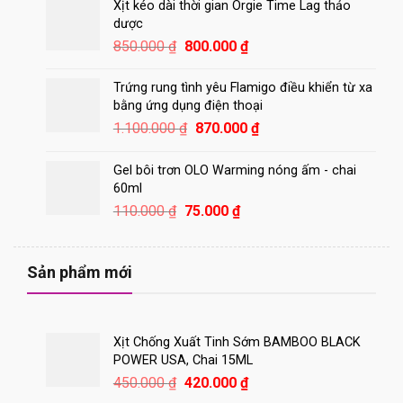
250.000 ₫.
là:
Xịt kéo dài thời gian Orgie Time Lag thảo
180.000 ₫.
dược
Giá
Giá
850.000
₫
800.000
₫
gốc
hiện
là:
tại
Trứng rung tình yêu Flamigo điều khiển từ xa
850.000 ₫.
là:
bằng ứng dụng điện thoại
800.000 ₫.
Giá
Giá
1.100.000
₫
870.000
₫
gốc
hiện
là:
tại
Gel bôi trơn OLO Warming nóng ấm - chai
1.100.000 ₫.
là:
60ml
870.000 ₫.
Giá
Giá
110.000
₫
75.000
₫
gốc
hiện
là:
tại
110.000 ₫.
là:
Sản phẩm mới
75.000 ₫.
Xịt Chống Xuất Tinh Sớm BAMBOO BLACK
POWER USA, Chai 15ML
Giá
Giá
450.000
₫
420.000
₫
gốc
hiện