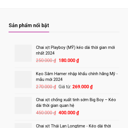
180.000 ₫.
Sản phẩm nổi bật
Chai xịt Playboy (MỸ) kéo dài thời gian mới
nhất 2024
Giá
Giá
250.000
₫
180.000
₫
gốc
hiện
là:
tại
Kẹo Sâm Hamer nhập khẩu chính hãng Mỹ -
250.000 ₫.
là:
mẫu mới 2024
180.000 ₫.
270.000
₫
Giá từ:
269.000
₫
Chai xịt chống xuất tinh sớm Big Boy – Kéo
dài thời gian quan hệ
Giá
Giá
450.000
₫
400.000
₫
gốc
hiện
là:
tại
Chai xịt Thái Lan Longtime - Kéo dài thời