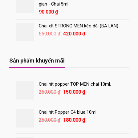
450.000 ₫.
là:
gian - Chai 5ml
400.000 ₫.
90.000
₫
Chai xịt STRONG MEN kéo dài (BA LAN)
Giá
Giá
550.000
₫
420.000
₫
gốc
hiện
là:
tại
550.000 ₫.
là:
420.000 ₫.
Sản phẩm khuyến mãi
Chai hít popper TOP MEN chai 10ml.
Giá
Giá
250.000
₫
150.000
₫
gốc
hiện
là:
tại
250.000 ₫.
là:
Chai hít Popper C4 blue 10ml
150.000 ₫.
Giá
Giá
250.000
₫
180.000
₫
gốc
hiện
là:
tại