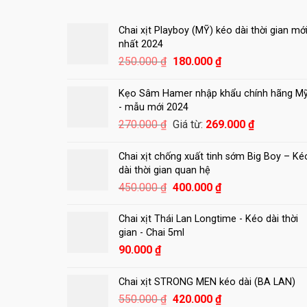
Chai xịt Playboy (MỸ) kéo dài thời gian mớ
nhất 2024
Giá
Giá
250.000
₫
180.000
₫
gốc
hiện
là:
tại
Kẹo Sâm Hamer nhập khẩu chính hãng M
250.000 ₫.
là:
- mẫu mới 2024
180.000 ₫.
270.000
₫
Giá từ:
269.000
₫
Chai xịt chống xuất tinh sớm Big Boy – Ké
dài thời gian quan hệ
Giá
Giá
450.000
₫
400.000
₫
gốc
hiện
là:
tại
Chai xịt Thái Lan Longtime - Kéo dài thời
450.000 ₫.
là:
gian - Chai 5ml
400.000 ₫.
90.000
₫
Chai xịt STRONG MEN kéo dài (BA LAN)
Giá
Giá
550.000
₫
420.000
₫