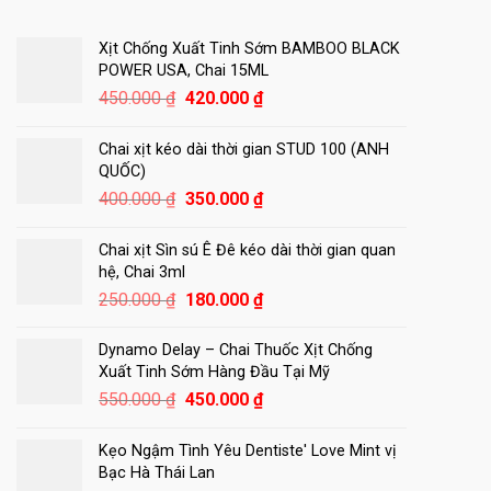
Xịt Chống Xuất Tinh Sớm BAMBOO BLACK
POWER USA, Chai 15ML
Giá
Giá
450.000
₫
420.000
₫
gốc
hiện
là:
tại
Chai xịt kéo dài thời gian STUD 100 (ANH
450.000 ₫.
là:
QUỐC)
420.000 ₫.
Giá
Giá
400.000
₫
350.000
₫
gốc
hiện
là:
tại
Chai xịt Sìn sú Ê Đê kéo dài thời gian quan
400.000 ₫.
là:
hệ, Chai 3ml
350.000 ₫.
Giá
Giá
250.000
₫
180.000
₫
gốc
hiện
là:
tại
Dynamo Delay – Chai Thuốc Xịt Chống
250.000 ₫.
là:
Xuất Tinh Sớm Hàng Đầu Tại Mỹ
180.000 ₫.
Giá
Giá
550.000
₫
450.000
₫
gốc
hiện
là:
tại
Kẹo Ngậm Tình Yêu Dentiste' Love Mint vị
550.000 ₫.
là:
Bạc Hà Thái Lan
450.000 ₫.