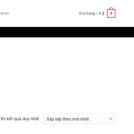
0
Giỏ hàng /
0
₫
ai xịt
 thị kết quả duy nhất