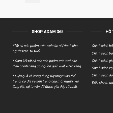
gốc
hiện
là:
tại
550.000 ₫.
là:
420.000 ₫.
SHOP ADAM 365
HỖ
*Tất cả sản phẩm trên website chỉ dành cho
Chính sách bả
người
trên 18 tuổi
.
Chính sách bả
Chính sách giả
* Cam kết tất cả các sản phẩm trên website
điều chính hãng có nguồn gốc xuất xứ rõ ràng.
Chính sách vậ
Chính sách đổi
* Hiệu quả và công dụng tùy thuộc vào thể
trạng, cơ địa và tình trạng của mỗi người, vui
Điều khoản dị
lòng liên hệ tư vấn để được giải đáp rõ nhất.