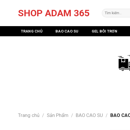
Skip
SHOP ADAM 365
to
Tìm
kiếm:
content
TRANG CHỦ
BAO CAO SU
GEL BÔI TRƠN
Trang chủ
/
Sản Phẩm
/
BAO CAO SU
/
BAO CAO