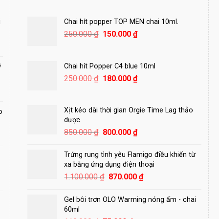
i
Chai hít popper TOP MEN chai 10ml.
Giá
Giá
250.000
₫
150.000
₫
gốc
hiện
là:
tại
250.000 ₫.
là:
Chai hít Popper C4 blue 10ml
ỹ
150.000 ₫.
Giá
Giá
250.000
₫
180.000
₫
gốc
hiện
là:
tại
250.000 ₫.
là:
Xịt kéo dài thời gian Orgie Time Lag thảo
o
180.000 ₫.
dược
Giá
Giá
850.000
₫
800.000
₫
gốc
hiện
là:
tại
Trứng rung tình yêu Flamigo điều khiển từ
850.000 ₫.
là:
xa bằng ứng dụng điện thoại
800.000 ₫.
Giá
Giá
1.100.000
₫
870.000
₫
gốc
hiện
là:
tại
Gel bôi trơn OLO Warming nóng ấm - chai
1.100.000 ₫.
là:
60ml
870.000 ₫.