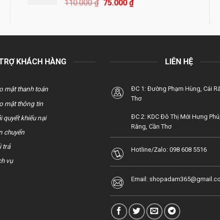
Giá
Giá
110.000
₫
75.000
₫
gốc
hiện
là:
tại
110.000 ₫.
là:
75.000 ₫.
 TRỢ KHÁCH HÀNG
LIÊN HỆ
o mật thanh toán
ĐC 1: Đường Phạm Hùng, Cái R
Thơ
o mật thông tin
ĐC 2: KDC Đô Thị Mới Hưng Phú,
i quyết khiếu nại
Răng, Cần Thơ
n chuyển
 trả
Hotline/Zalo:
098 608 5516
ch vụ
Email:
shopadam365@gmail.c